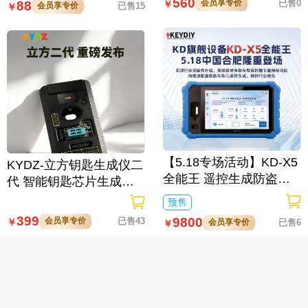
560
会员享专价
已售0
88
￥
会员享专价
已售15
￥
【5.18专场活动】KD-X5
KYDZ-立方钥匙生成仪二
全能王 遥控生成防盗匹
代 智能钥匙芯片生成与
配仪
数据处理仪/立方钥匙生

预售
成仪二代
399
9800
会员享专价
已售43
￥
会员享专价
已售6
￥