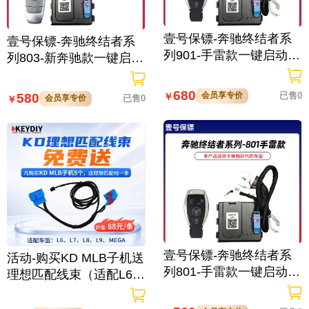
壹号保镖-奔驰终结者系
壹号保镖-奔驰终结者系
列901-手雷款一键启动带
列803-新奔驰款一键启动
门拉手感应
免拆钥匙
680
会员享专价
已售0
580
￥
会员享专价
已售0
￥
壹号保镖-奔驰终结者系
活动-购买KD MLB子机送
列801-手雷款一键启动免
理想匹配线束（适配L6/L
拆钥匙
7/L8/L9/MEGA车型）