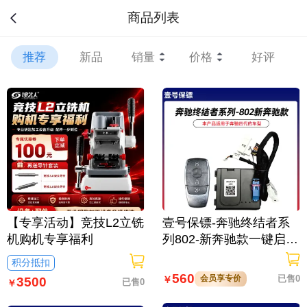
商品列表
推荐
新品
销量
价格
好评
【专享活动】竞技L2立铣
壹号保镖-奔驰终结者系
机购机专享福利
列802-新奔驰款一键启动
免拆钥匙
积分抵扣
560
会员享专价
已售0
￥
3500
已售0
￥