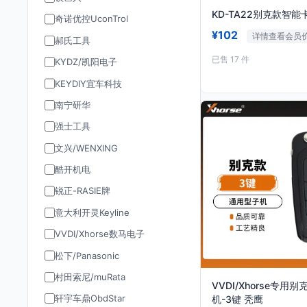
KD-TA22别克款智能
奇诺优控UconTrol
¥102
详情查看会员
郝氏工具
已售 17 件
KYDZ/凯阳电子
KEYDIY宜车科技
南宁研华
强士工具
文兴/WENXING
酷开机电
锐正-RASIE牌
意大利开灵Keyline
VVDI/Xhorse数马电子
松下/Panasonic
村田索尼/muRata
VVDI/Xhorse专用
轩宇车鼎ObdStar
机-3键 秃鹰