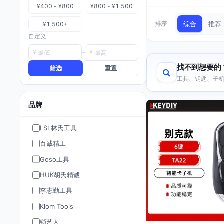
¥400 - ¥800
¥800 - ¥1,500
排序
综合
推荐
¥1,500+
自定义
¥
¥
找不到想要的
筛选
重置
工具、钥匙、子机
品牌
LSL林氏工具
百诚精工
Goso工具
HUK胡氏精诚
李志勤工具
Klom Tools
锁艺人