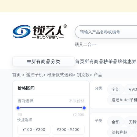
锁具
二合一
所有商品分类
首页
所有商品
秒杀
品牌
优惠券
首页
>
遥控子机
>
根据款式选购
>
别克款
>
产品
价格区间
分类
全部
VVD
道通Autel子
当前选择
不限价格
¥0
¥2,000
快捷选择
子类
全部
刀锋
¥100 - ¥200
¥200 - ¥400
法拉利款