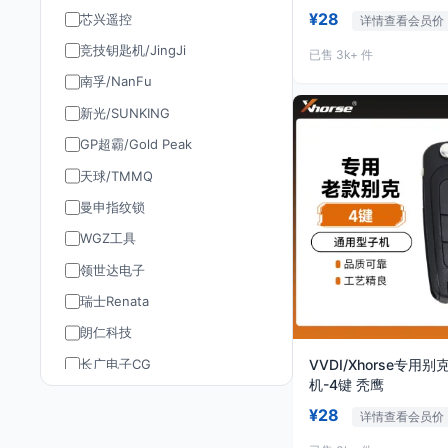
¥28
芯兴遥控
详情查看会员价
竞技钥匙机/JingJi
已售 3k+ 件
南孚/NanFu
新光/SUNKING
GP超霸/Gold Peak
天球/TMMQ
曼申指纹锁
WGZ工具
领世达电子
瑞士Renata
朗仁科技
长广电子CG
VVDI/Xhorse专用
机-4键 秃鹰
道通AUTEL
¥28
详情查看会员价
TY90/孚远通用