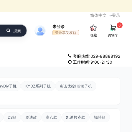
登录
0
未登录
搜索
登录享受权益
收藏
购物车
客服热线:029-88888192
工作时间:9:00-21:30
eyDiy子机
KYDZ系列子机
奇诺优控H618子机
DS款
奥迪款
高八款
凯迪拉克款
福特款