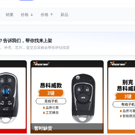
销量
价格 ↓
价格 ↑
新品
？告诉我们，帮你找来上架
、外壳、芯片… 提交后采购会帮你评估找货
暂时缺货