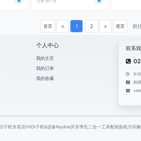
已售 6k+ 件
<
1
2
>
前
首页
尾页
上一页
下一页
个人中心
联系我
我的主页
02
我的订单
9:0
我的收藏
陕
sal
KD子机专卖店
VVDI子机&设备
Keyline开灵
李氏二合一工具
配钥匙机
汽车解