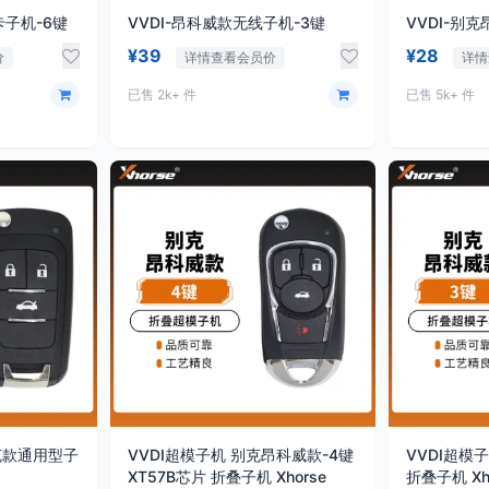
卡子机-6键
VVDI-昂科威款无线子机-3键
VVDI-别
¥39
¥28
价
详情查看会员价
详情
已售 2k+ 件
已售 5k+ 件
别克款通用型子
VVDI超模子机 别克昂科威款-4键
VVDI超模
XT57B芯片 折叠子机 Xhorse
折叠子机 Xh