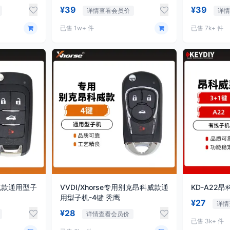
¥39
¥39
详情查看会员价
详
已售 1w+ 件
已售 7k+ 件
别克款通用型子
VVDI/Xhorse专用别克昂科威款通
KD-A22
用型子机-4键 秃鹰
¥27
详情
¥28
详情查看会员价
已售 3k+ 件