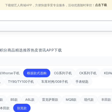
点击下载
下载锁艺人商城APP，方便快捷享受专业服务，活动优惠随时掌控！
积分商品
精选推荐
热卖
资讯
APP下载
I/Xhorse子机
根据款式选购
CG系列子机
CK系列子机
KD/K
机
TY90/TY100子机
车库对拷/008子机
手表钥匙
款
B5款
A6L款
雷克萨斯款
MQB款
现代款
丰田款
本田款
别克款