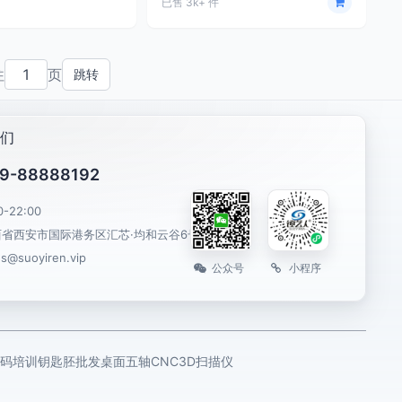
已售 3k+ 件
往
页
跳转
们
9-88888192
0-22:00
西省西安市国际港务区汇芯·均和云谷6号楼
es@suoyiren.vip
公众号
小程序
码培训
钥匙胚批发
桌面五轴CNC
3D扫描仪