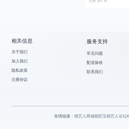
已售 3k+ 件
海康威视
大华乐橙
KeyTime/KT智能钥匙手表
艾栖
科桔
相关信息
服务支持
锁匠宝/Abudu
关于我们
常见问题
小鸥/OTOFIX
加入我们
配送验收
助忻钥匙机
隐私政策
联系我们
腾达云平台
注册协议
海尔Haier
飞锁特
乐志
麦克赛尔/maxell
友情链接：
锁艺人商城
锁匠宝
锁艺人论坛
CK-AUTO KEY