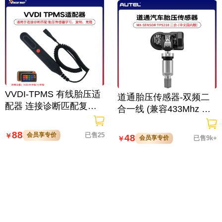
VVDI-TPMS 有线胎压适
道通胎压传感器-双频二
配器 连接诊断匹配复制
合一线 (兼容433Mhz 和3
设备
15Mhz ） TPS218
88
会员享专价
已售25
￥
48
会员享专价
已售9k+
￥
