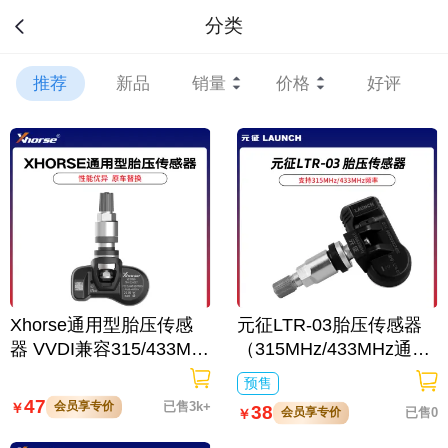
分类
推荐
新品
销量
价格
好评
Xhorse通用型胎压传感
元征LTR-03胎压传感器
器 VVDI兼容315/433Mhz
（315MHz/433MHz通
超长续航
用）
预售
47
会员享专价
已售3k+
￥
38
会员享专价
已售0
￥