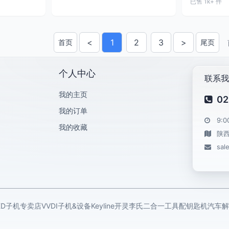
已售 1k+ 件
<
1
2
3
>
首页
尾页
上一页
下一页
个人中心
联系我
我的主页
02
我的订单
9:0
我的收藏
陕
sal
KD子机专卖店
VVDI子机&设备
Keyline开灵
李氏二合一工具
配钥匙机
汽车解