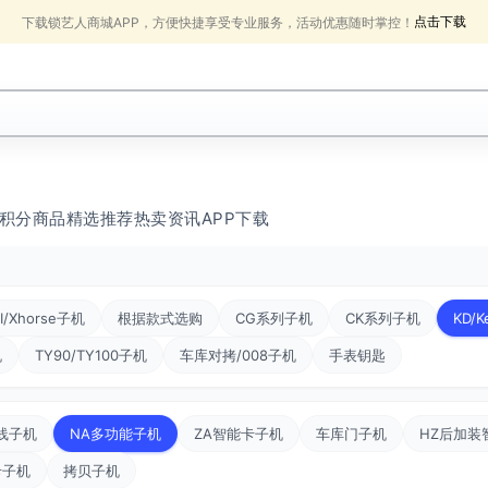
点击下载
下载锁艺人商城APP，方便快捷享受专业服务，活动优惠随时掌控！
积分商品
精选推荐
热卖
资讯
APP下载
I/Xhorse子机
根据款式选购
CG系列子机
CK系列子机
KD/K
机
TY90/TY100子机
车库对拷/008子机
手表钥匙
线子机
NA多功能子机
ZA智能卡子机
车库门子机
HZ后加装
卡子机
拷贝子机