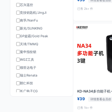
详情查看会员价
芯兴遥控
已售 2k+ 件
竞技钥匙机/JingJi
南孚/NanFu
新光/SUNKING
GP超霸/Gold Peak
天球/TMMQ
曼申指纹锁
WGZ工具
领世达电子
瑞士Renata
朗仁科技
长广电子CG
KD-NA34多功能子机
¥39
道通AUTEL
详情查看会员价
TY90/孚远通用
已售 1k+ 件