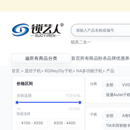
锁具
二合一
所有商品分类
首页
所有商品
秒杀
品牌
优惠券
首页
>
遥控子机
>
KD/KeyDiy子机
>
NA多功能子机
>
产品
价格区间
分类
全部
VVD
道通Autel子
当前选择
不限价格
¥0
¥2,000
快捷选择
子类
全部
A有
¥100 - ¥200
¥200 - ¥400
TIA丰田智能