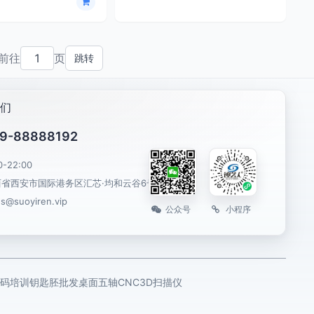
前往
页
跳转
们
9-88888192
0-22:00
西省西安市国际港务区汇芯·均和云谷6号楼
es@suoyiren.vip
公众号
小程序
码培训
钥匙胚批发
桌面五轴CNC
3D扫描仪