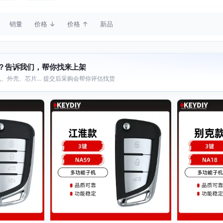
销量
价格 ↓
价格 ↑
新品
？告诉我们，帮你找来上架
、外壳、芯片… 提交后采购会帮你评估找货