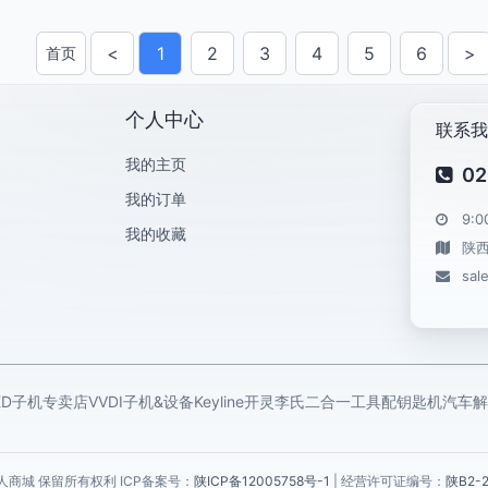
<
1
2
3
4
5
6
>
首页
上一页
下
个人中心
联系我
我的主页
02
我的订单
9:0
我的收藏
陕
sal
KD子机专卖店
VVDI子机&设备
Keyline开灵
李氏二合一工具
配钥匙机
汽车解
6 锁艺人商城 保留所有权利 ICP备案号：
陕ICP备12005758号-1
| 经营许可证编号：
陕B2-2