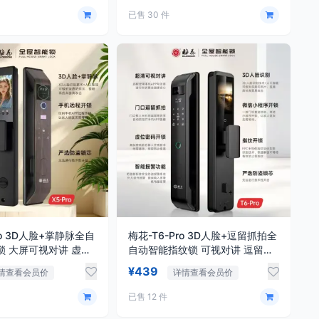
已售 30 件
ro 3D人脸+掌静脉全自
梅花-T6-Pro 3D人脸+逗留抓拍全
锁 大屏可视对讲 虚位
自动智能指纹锁 可视对讲 逗留抓
拍
¥439
情查看会员价
详情查看会员价
已售 12 件