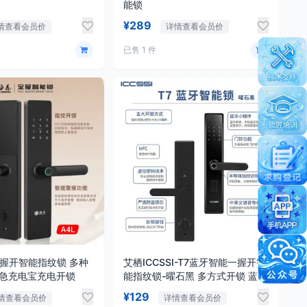
能锁
¥289
情查看会员价
详情查看会员价
已售 1 件
一握开智能指纹锁 多种
艾栖ICCSSI-T7蓝牙智能一握开智
应急充电宝充电开锁
能指纹锁-曜石黑 多方式开锁 蓝牙
智能管理
¥129
情查看会员价
详情查看会员价