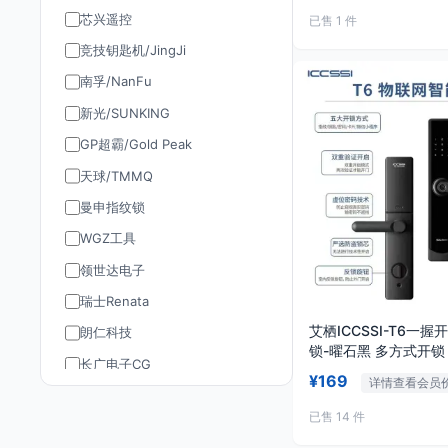
芯兴遥控
已售 1 件
竞技钥匙机/JingJi
南孚/NanFu
新光/SUNKING
GP超霸/Gold Peak
天球/TMMQ
曼申指纹锁
WGZ工具
领世达电子
瑞士Renata
艾栖ICCSSI-T6一
朗仁科技
锁-曜石黑 多方式开锁
长广电子CG
临时密码
¥169
详情查看会员
道通AUTEL
已售 14 件
TY90/孚远通用