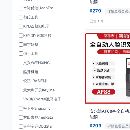
能锁
奇诺优控UconTrol
¥279
详情查看会员
郝氏工具
已售 1 件
KYDZ/凯阳电子
KEYDIY宜车科技
南宁研华
强士工具
文兴/WENXING
酷开机电
锐正-RASIE牌
意大利开灵Keyline
VVDI/Xhorse数马电子
松下/Panasonic
安尔法AF88#-全自
能锁
村田索尼/muRata
¥299
详情查看会员
轩宇车鼎ObdStar