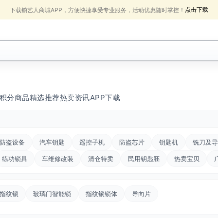
点击下载
下载锁艺人商城APP，方便快捷享受专业服务，活动优惠随时掌控！
积分商品
精选推荐
热卖
资讯
APP下载
防盗设备
汽车钥匙
遥控子机
防盗芯片
钥匙机
铣刀及导
练功锁具
车维修改装
清仓特卖
民用钥匙胚
热卖宝贝
指纹锁
玻璃门智能锁
指纹锁锁体
导向片