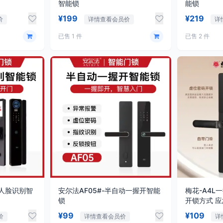
智能锁
能锁
¥199
¥219
价
详情查看会员价
详
已售 1 件
已售 2 件
动人脸识别智
安尔法AF05#-半自动一握开智能
梅花-A4L
锁
开锁方式 
¥99
¥109
价
详情查看会员价
详