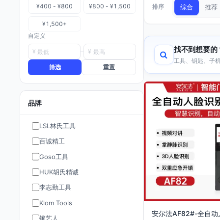
¥400 - ¥800
¥800 - ¥1,500
排序
综合
推荐
¥1,500+
自定义
找不到想要的
¥
¥
工具、钥匙、子机
筛选
重置
品牌
LSL林氏工具
百诚精工
Goso工具
HUK胡氏精诚
李志勤工具
Klom Tools
安尔法AF82#-全自
锁艺人