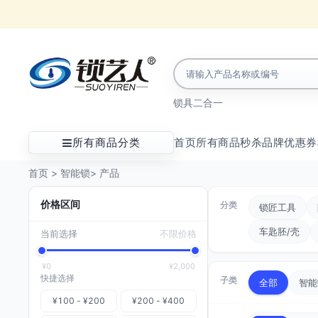
锁具
二合一
所有商品分类
首页
所有商品
秒杀
品牌
优惠券
首页
>
智能锁
>
产品
价格区间
分类
锁匠工具
车匙胚/壳
当前选择
不限价格
¥0
¥2,000
快捷选择
子类
全部
智能
¥100 - ¥200
¥200 - ¥400