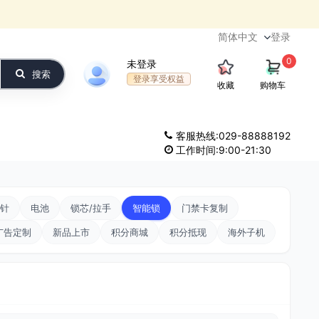
登录
0
未登录
搜索
登录享受权益
收藏
购物车
客服热线:029-88888192
工作时间:9:00-21:30
针
电池
锁芯/拉手
智能锁
门禁卡复制
广告定制
新品上市
积分商城
积分抵现
海外子机