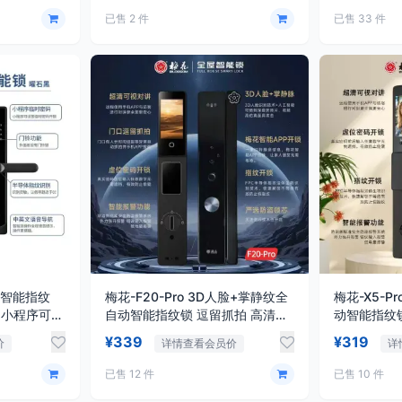
已售 2 件
已售 33 件
握开智能指纹
梅花-F20-Pro 3D人脸+掌静纹全
梅花-X5-P
 小程序可设
自动智能指纹锁 逗留抓拍 高清可
动智能指纹
视对讲
密码 防窥视
¥339
¥319
价
详情查看会员价
详
已售 12 件
已售 10 件