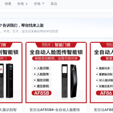
销量
价格 ↓
价格 ↑
新品
？告诉我们，帮你找来上架
、外壳、芯片… 提交后采购会帮你评估找货
动人脸识别智
安尔法AF85B#-全自动人脸图传
安尔法AF8