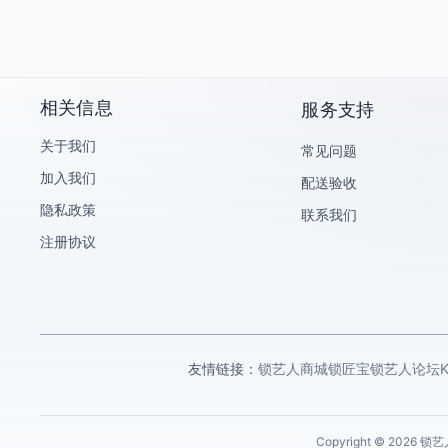
海康威视
大华乐橙
KeyTime/KT智能钥匙手表
艾栖
相关信息
服务支持
科桔
关于我们
常见问题
锁匠宝/Abudu
加入我们
配送验收
小鸥/OTOFIX
隐私政策
联系我们
助忻钥匙机
注册协议
腾达云平台
海尔Haier
飞锁特
乐志
友情链接：
锁艺人商城
锁匠宝
锁艺人论坛
麦克赛尔/maxell
CK-AUTO KEY
Copyright © 202