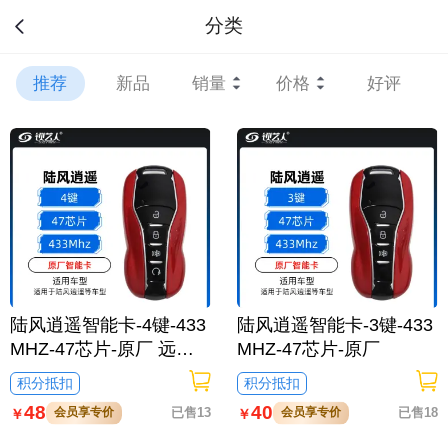
分类
推荐
新品
销量
价格
好评
陆风逍遥智能卡-4键-433
陆风逍遥智能卡-3键-433
MHZ-47芯片-原厂 远程
MHZ-47芯片-原厂
启动
积分抵扣
积分抵扣
48
40
会员享专价
已售13
会员享专价
已售18
￥
￥