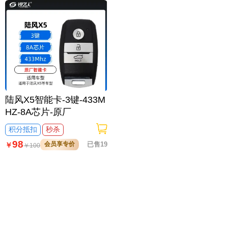
陆风X5智能卡-3键-433M
HZ-8A芯片-原厂
积分抵扣
秒杀
98
会员享专价
已售19
￥
￥
100
