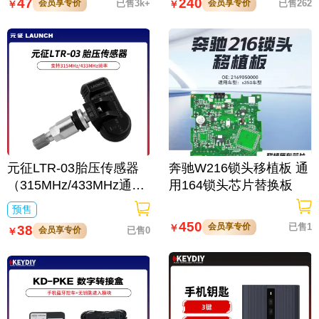
47
240
会员享专价
已售3k+
会员享专价
已售262
￥
￥
元征LTR-03胎压传感器
奔驰W216锁头移植板 通
（315MHz/433MHz通
用164锁头芯片替换板
用）
预售
450
会员享专价
已售1
￥
38
会员享专价
已售0
￥