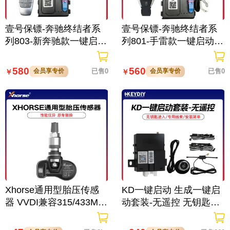
壹号保镖-奔驰终结者系
壹号保镖-奔驰终结者系
列803-新奔驰款一键启动
列801-手雷款一键启动免
免拆钥匙
拆钥匙
580
560
会员享专价
已售0
会员享专价
已售0
￥
￥
Xhorse通用型胎压传感
KD一键启动 生成一键启
器 VVDI兼容315/433Mhz
动套装-无遥控 无钥匙进
超长续航
入 一键启动