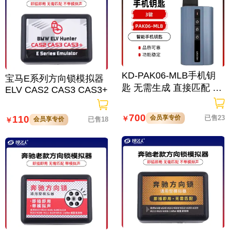
KD-PAK06-MLB手机钥
宝马E系列方向锁模拟器
匙 无需生成 直接匹配 奥
ELV CAS2 CAS3 CAS3+
迪/保时捷/兰博基尼/宾利/
途锐专用
700
110
会员享专价
已售23
￥
会员享专价
已售18
￥