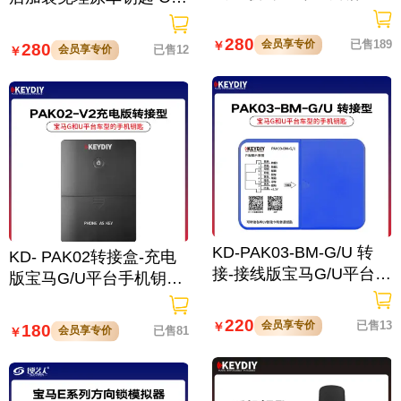
持大众奥迪保时捷奔驰等
A升级 免接线
280
会员享专价
已售189
￥
280
会员享专价
已售12
￥
KD-PAK03-BM-G/U 转
KD- PAK02转接盒-充电
接-接线版宝马G/U平台手
版宝马G/U平台手机钥匙
机钥匙
手机钥匙
220
会员享专价
已售13
￥
180
会员享专价
已售81
￥