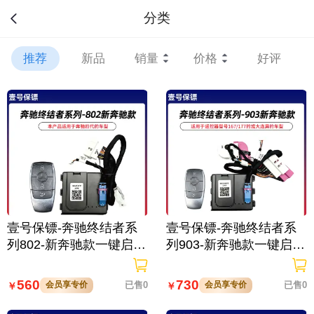
分类
推荐
新品
销量
价格
好评
壹号保镖-奔驰终结者系
壹号保镖-奔驰终结者系
列802-新奔驰款一键启动
列903-新奔驰款一键启动
免拆钥匙
带门拉手感应
560
730
会员享专价
已售0
会员享专价
已售0
￥
￥