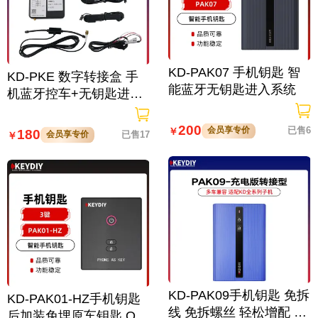
KD-PAK07 手机钥匙 智
KD-PKE 数字转接盒 手
能蓝牙无钥匙进入系统
机蓝牙控车+无钥匙进入
模块
200
会员享专价
已售6
￥
180
会员享专价
已售17
￥
KD-PAK09手机钥匙 免拆
KD-PAK01-HZ手机钥匙
线 免拆螺丝 轻松增配 支
后加装免埋原车钥匙 OT