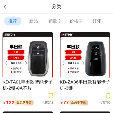
分类
推荐
新品
销量
价格
好评
KD-TA01丰田款智能卡子
KD-ZA36丰田款智能卡子
机-2键-8A芯片
机-3键
122
77
会员享专价
已售242
会员享专价
已售703
￥
￥