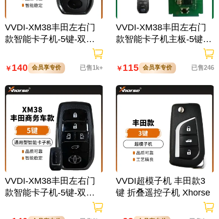
VVDI-XM38丰田左右门
VVDI-XM38丰田左右门
款智能卡子机-5键-双侧
款智能卡子机主板-5键
滑门【后盖不带字】 丰
双侧滑门 丰田商务车
田商务车
140
115
会员享专价
已售1k+
会员享专价
已售246
￥
￥
VVDI-XM38丰田左右门
VVDI超模子机 丰田款3
款智能卡子机-5键-双侧
键 折叠遥控子机 Xhorse
滑门【后盖带字】 丰田
商务车