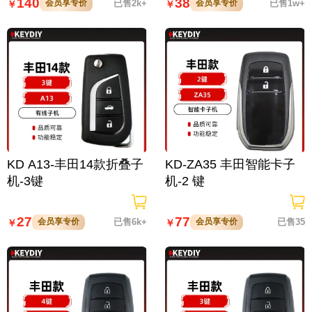
140
38
会员享专价
已售2k+
会员享专价
已售1w+
￥
￥
KD A13-丰田14款折叠子
KD-ZA35 丰田智能卡子
机-3键
机-2 键
27
77
会员享专价
已售6k+
会员享专价
已售35
￥
￥