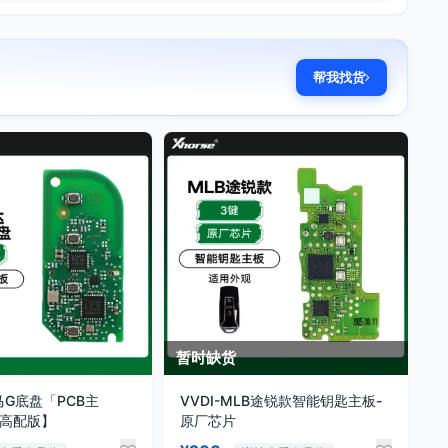
帮我找货
暂时缺货
马G底盘「PCB主
VVDI-MLB途锐款智能钥匙主板-
【高配版】
原厂芯片