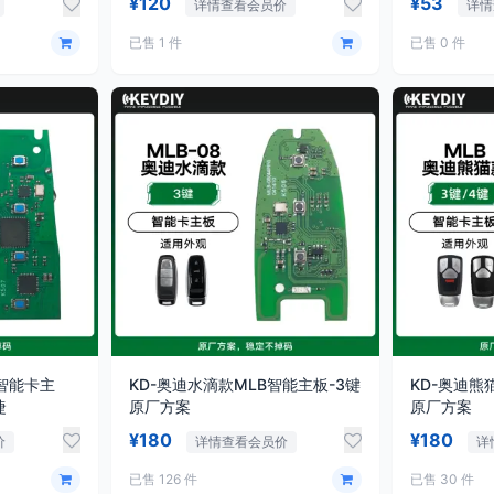
¥120
¥53
详情查看会员价
详情
已售 1 件
已售 0 件
款智能卡主
KD-奥迪水滴款MLB智能主板-3键
KD-奥迪熊
捷
原厂方案
原厂方案
¥180
¥180
价
详情查看会员价
详
已售 126 件
已售 30 件