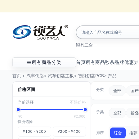
锁具
二合一
所有商品分类
首页
所有商品
秒杀
品牌
优惠券
首页
>
汽车钥匙
>
汽车钥匙主板
>
智能钥匙PCB
>
产品
价格区间
分类
全部
国产
当前选择
不限价格
子类
全部
折叠
¥0
¥2,000
快捷选择
¥100 - ¥200
¥200 - ¥400
排序
综合
推荐