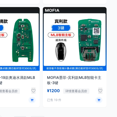
菲-19款奥迪水滴款MLB
MOFIA墨菲-宾利款MLB智能卡主
键
板-3键
¥1200
情查看会员价
详情查看会员价
已售 19 件