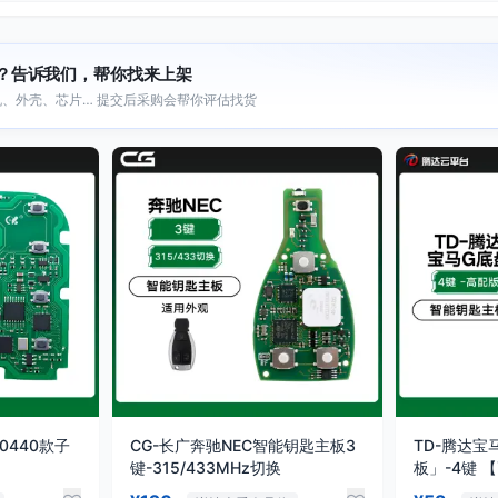
？告诉我们，帮你找来上架
、外壳、芯片… 提交后采购会帮你评估找货
志0440款子
CG-长广奔驰NEC智能钥匙主板3
TD-腾达宝
键-315/433MHz切换
板」-4键 