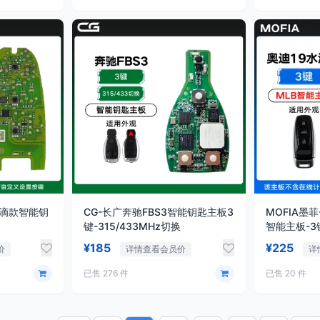
8水滴款智能钥
CG-长广奔驰FBS3智能钥匙主板3
MOFIA墨
键-315/433MHz切换
智能主板-3
¥185
¥225
价
详情查看会员价
详
已售 276 件
已售 20 件