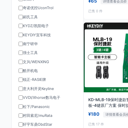
¥65
详情查看会员价
奇诺优控UconTrol
已售 0 件
郝氏工具
KYDZ/凯阳电子
KEYDIY宜车科技
南宁研华
强士工具
文兴/WENXING
酷开机电
锐正-RASIE牌
意大利开灵Keyline
VVDI/Xhorse数马电子
KD-MLB-19保时捷
板-4键原厂方案 保时
松下/Panasonic
¥180
详情查看会员
村田索尼/muRata
已售 17 件
轩宇车鼎ObdStar