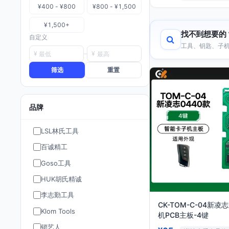
¥400 - ¥800
¥800 - ¥1,500
¥1,500+
找不到想要的
自定义
工具、钥匙、子机
¥
¥
筛选
重置
品牌
LSL林氏工具
百诚精工
Goso工具
HUK胡氏精诚
李志勤工具
CK-TOM-C-04新凌
Klom Tools
机PCB主板-4键
锁艺人