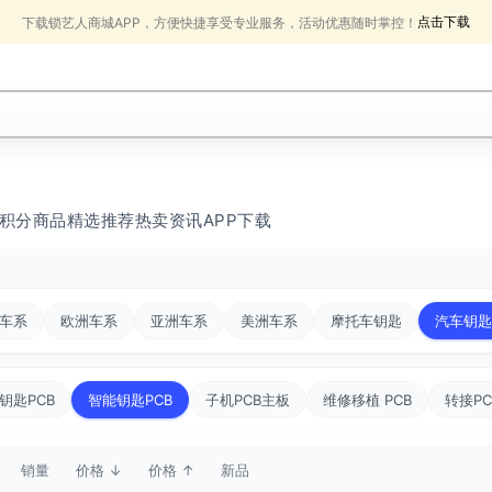
点击下载
下载锁艺人商城APP，方便快捷享受专业服务，活动优惠随时掌控！
积分商品
精选推荐
热卖
资讯
APP下载
车系
欧洲车系
亚洲车系
美洲车系
摩托车钥匙
汽车钥匙
钥匙PCB
智能钥匙PCB
子机PCB主板
维修移植 PCB
转接P
销量
价格 ↓
价格 ↑
新品