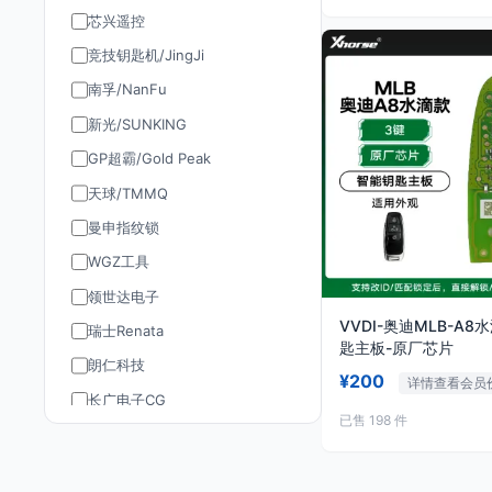
芯兴遥控
竞技钥匙机/JingJi
南孚/NanFu
新光/SUNKING
GP超霸/Gold Peak
天球/TMMQ
曼申指纹锁
WGZ工具
领世达电子
VVDI-奥迪MLB-A
瑞士Renata
匙主板-原厂芯片
朗仁科技
¥200
详情查看会员
长广电子CG
已售 198 件
道通AUTEL
TY90/孚远通用