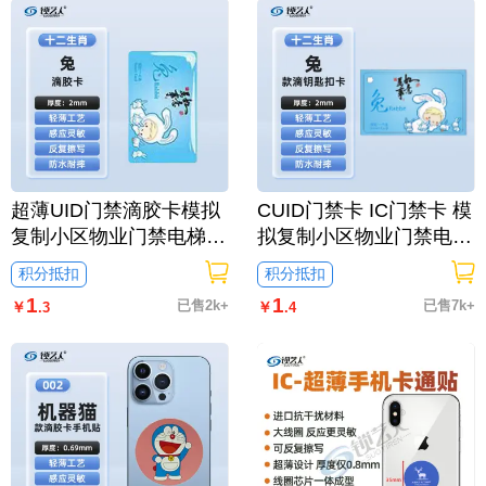
超薄UID门禁滴胶卡模拟
CUID门禁卡 IC门禁卡 模
复制小区物业门禁电梯IC
拟复制小区物业门禁电梯
卡 刷电梯卡考勤卡刷卡/
ID卡 电梯卡考勤卡刷卡/
积分抵扣
积分抵扣
十二生肖兔
十二生肖兔
1
1
已售2k+
已售7k+
￥
￥
.3
.4