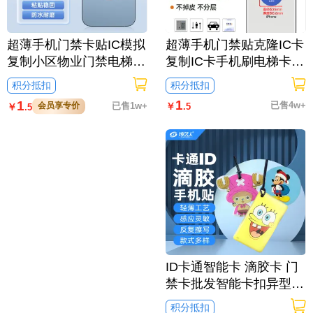
超薄手机门禁卡贴IC模拟
超薄手机门禁贴克隆IC卡
复制小区物业门禁电梯C
复制IC卡手机刷电梯卡考
UID卡 手机卡通贴刷电梯
勤卡刷卡门禁卡/保时捷
积分抵扣
积分抵扣
卡考勤卡刷卡卡通/002机
款
1
1
已售4w+
会员享专价
已售1w+
￥
￥
.5
.5
器猫
ID卡通智能卡 滴胶卡 门
禁卡批发智能卡扣异型卡
扣ID门禁卡批发/愤怒的

积分抵扣