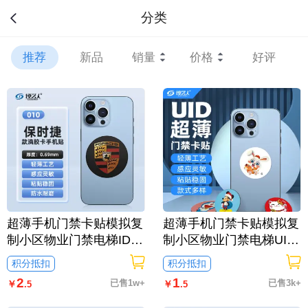
分类
推荐
新品
销量
价格
好评
超薄手机门禁卡贴模拟复
超薄手机门禁卡贴模拟复
制小区物业门禁电梯ID卡
制小区物业门禁电梯UID
手机卡通贴刷电梯卡考勤
卡 手机卡通贴刷电梯卡
积分抵扣
积分抵扣
卡刷卡卡通/保时捷-010
考勤卡刷卡卡通/UID-004
2
1
已售1w+
已售3k+
￥
￥
.5
.5
-流氓兔