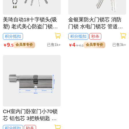
美琦自动18十字锁头(吸
金银莱防火门锁芯 消防
塑) 老式美心防盗门锁芯
门锁 水电门锁芯 管道门
外装单头锁芯
锁心-不通开
积分抵扣
积分抵扣
秒杀
9
4
会员享专价
已售1k+
会员享专价
已售3k+
￥
￥
.5
￥
4
.5
CH室内门卧室门小70锁
芯 铝包芯 3把铁钥匙 安
全耐用

积分抵扣
秒杀