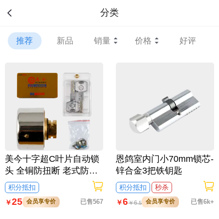
分类
推荐
新品
销量
价格
好评
美今十字超C叶片自动锁
恩鸽室内门小70mm锁芯-
头 全铜防扭断 老式防盗
锌合金3把铁钥匙
门锁芯 防盗升级/22mm
积分抵扣
积分抵扣
秒杀
25
6
会员享专价
已售567
会员享专价
已售6k+
￥
￥
￥
6
.5