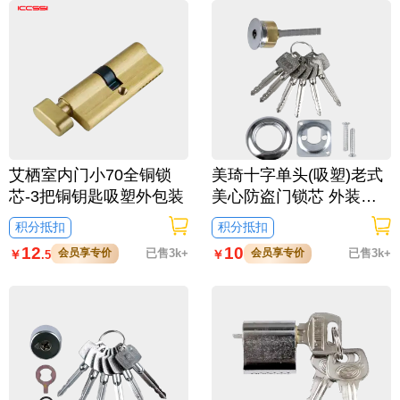
艾栖室内门小70全铜锁
美琦十字单头(吸塑)老式
芯-3把铜钥匙吸塑外包装
美心防盗门锁芯 外装单
头锁芯
积分抵扣
积分抵扣
12
10
会员享专价
已售3k+
会员享专价
已售3k+
￥
￥
.5