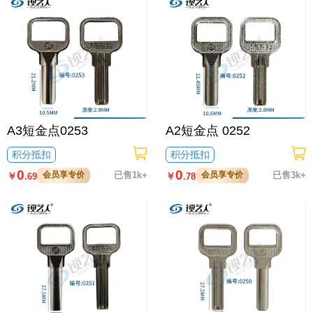
A3短金点0253
A2短金点 0252
积分抵扣
积分抵扣
0
0
会员享专价
已售1k+
会员享专价
已售3k+
￥
￥
.69
.78