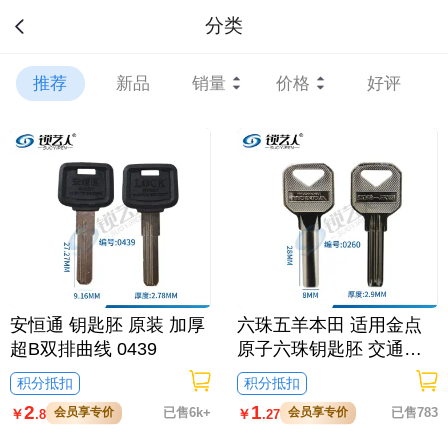
分类
推荐
新品
销量
价格
好评
安恒通 钥匙胚 原装 加厚
六珠五羊本田 适用金点
超B双排曲线 0439
原子六珠钥匙胚 交通锁
钥匙五杨 源点钥匙 0260
积分抵扣
积分抵扣
2
1
会员享专价
已售6k+
会员享专价
已售783
￥
￥
.8
.27