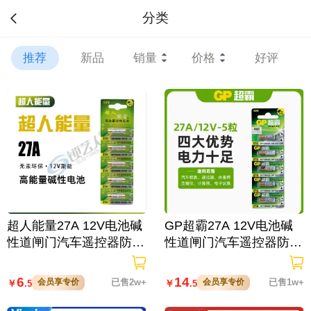
分类
推荐
新品
销量
价格
好评
超人能量27A 12V电池碱
GP超霸27A 12V电池碱
性道闸门汽车遥控器防盗
性道闸门汽车遥控器防盗
器打火机电池
器打火机电池
6
14
会员享专价
已售2w+
会员享专价
已售1w+
￥
￥
.5
.5