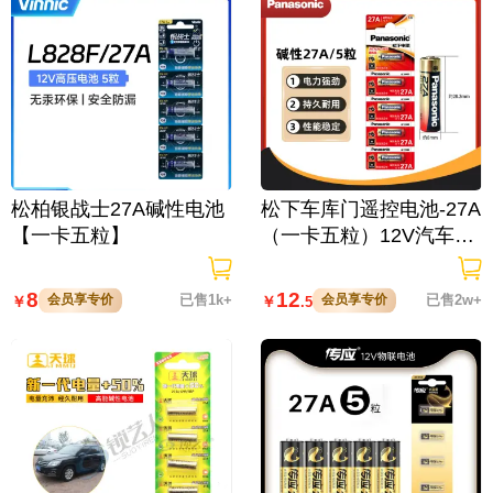
松柏银战士27A碱性电池
松下车库门遥控电池-27A
【一卡五粒】
（一卡五粒）12V汽车遥
控器电动门车辆道闸防盗
器灯遥控电池五节装 Pan
8
12
会员享专价
已售1k+
会员享专价
已售2w+
￥
￥
.5
asonic