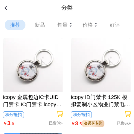
分类
推荐
新品
销量
价格
好评
icopy 金属包边IC卡UID
icopy ID门禁卡 125K 模
门禁卡 IC门禁卡 icopy模
拟复制小区物业门禁电梯
拟复制小区物业门禁电梯
ID卡 电梯卡考勤卡刷卡
积分抵扣
积分抵扣
卡 电梯卡考勤卡刷卡/梅0
金属包边ID卡/梅001
3
3
已售9k+
会员享专价
已售6k+
￥
￥
.5
.5
01