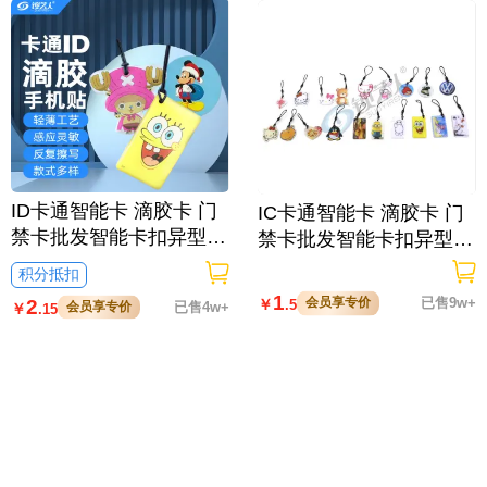
ID卡通智能卡 滴胶卡 门
IC卡通智能卡 滴胶卡 门
禁卡批发智能卡扣异型卡
禁卡批发智能卡扣异型卡
扣ID门禁卡批发/愤怒的
扣IC门禁卡批发/中国结
积分抵扣
小鸟
1
会员享专价
已售9w+
2
￥
.5
会员享专价
已售4w+
￥
.15
