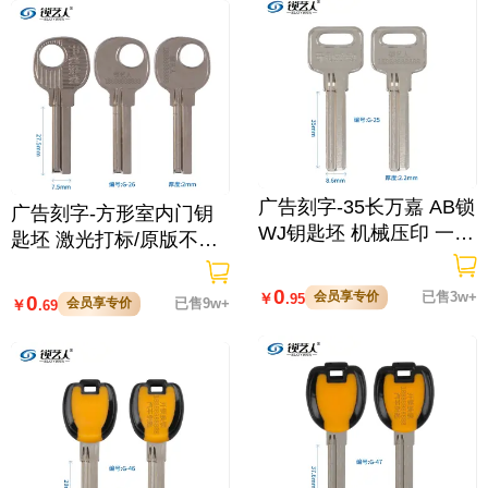
广告刻字-35长万嘉 AB锁
广告刻字-方形室内门钥
WJ钥匙坯 机械压印 一面
匙坯 激光打标/原版不打
激光打字/原版不打标
标
0
会员享专价
已售3w+
￥
.95
0
会员享专价
已售9w+
￥
.69