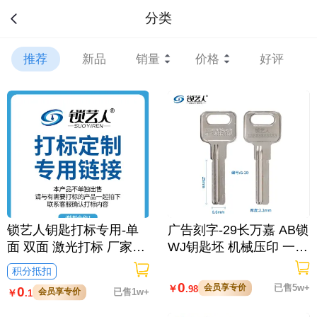
分类
推荐
新品
销量
价格
好评
锁艺人钥匙打标专用-单
广告刻字-29长万嘉 AB锁
面 双面 激光打标 厂家定
WJ钥匙坯 机械压印 一面
制/单面打标
激光打字/原版不打标
积分抵扣
0
会员享专价
已售5w+
￥
.98
0
会员享专价
已售1w+
￥
.1