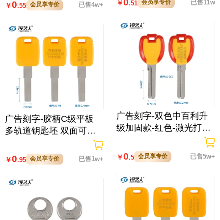
0
会员享专价
已售11w
￥
.51
0
会员享专价
已售4w+
￥
.55
广告刻字-双色中百利升
广告刻字-胶柄C级平板
级加固款-红色-激光打标/
多轨道钥匙坯 双面可打-
原版不打标
激光打字/原版不打标
0
会员享专价
已售5w+
￥
.5
0
会员享专价
已售1w+
￥
.95