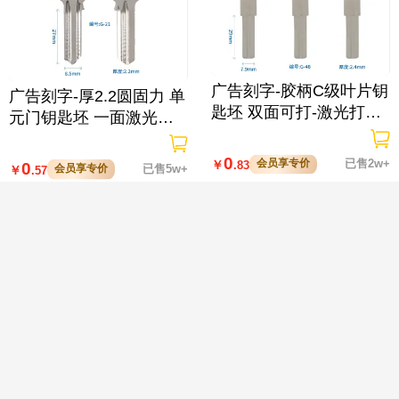
广告刻字-胶柄C级叶片钥
广告刻字-厚2.2圆固力 单
匙坯 双面可打-激光打标/
元门钥匙坯 一面激光打
原版不打标
字/原版不打标

0
会员享专价
已售2w+
￥
.83
0
会员享专价
已售5w+
￥
.57
【618满赠】买KD-ZA02-
适用丰田智能卡专用配件
3/4键刀锋款智能卡子机
多车型选择 优质后盖配