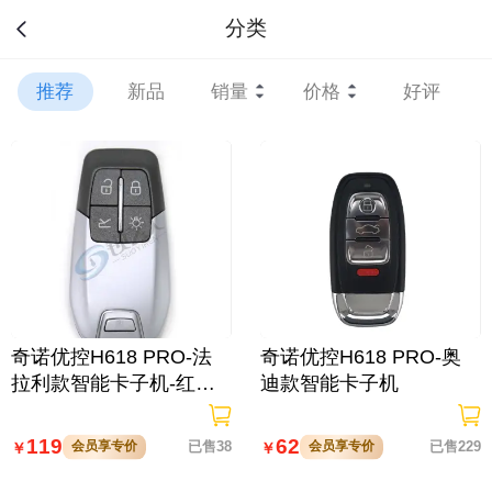
分类
推荐
新品
销量
价格
好评
奇诺优控H618 PRO-法
奇诺优控H618 PRO-奥
拉利款智能卡子机-红色
迪款智能卡子机
蓝色黑色可选 智能钥匙/
黑色款
119
62
会员享专价
已售38
会员享专价
已售229
￥
￥