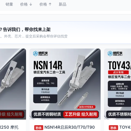
销量
价格 ↓
价格 ↑
新品
？告诉我们，帮你找来上架
、外壳、芯片… 提交后采购会帮你评估找货
SX250 摩托
NSN14R启辰R30/T70/T90
TOY
秒杀
秒杀