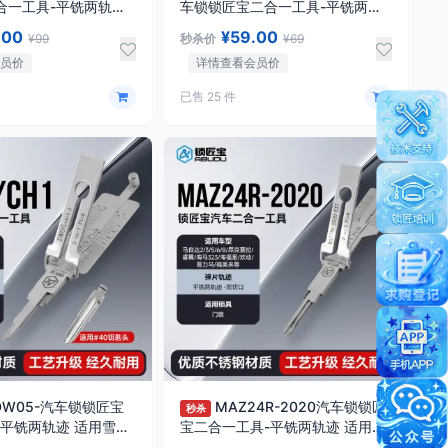
合一工具-平铣两轨迹
车锁锁匠宝二合一工具-平铣两轨
锐志/卡罗拉/花冠等车
迹
.00
¥59.00
¥99
秒杀价
¥69
会员价
详情查看会员价
已售 25 件
/DW05-汽车锁锁匠宝
MAZ24R-2020汽车锁锁匠
秒杀
-平铣两轨迹 适用雪佛
宝二合一工具-平铣两轨迹 适用马
帕奇/哈雷
自达2/3/5/6/8/昂克赛拉/睿翼/海