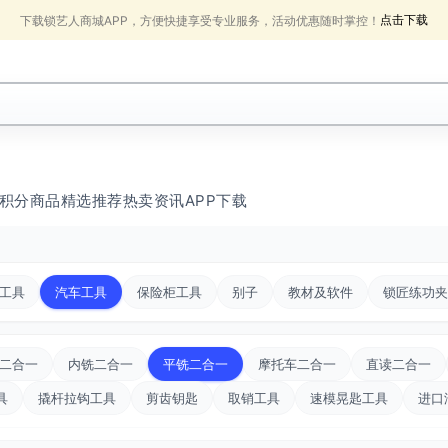
点击下载
下载锁艺人商城APP，方便快捷享受专业服务，活动优惠随时掌控！
积分商品
精选推荐
热卖
资讯
APP下载
工具
汽车工具
保险柜工具
别子
教材及软件
锁匠练功夹
二合一
内铣二合一
平铣二合一
摩托车二合一
直读二合一
具
撬杆拉钩工具
剪齿钥匙
取销工具
速模晃匙工具
进口