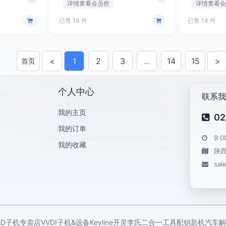
详情查看会员价
详情查看
已售 14 件
已售 14 件
<
1
2
3
...
14
15
>
首页
上一页
下
个人中心
联系我
我的主页
02
我的订单
9:0
我的收藏
陕
sal
KD子机专卖店
VVDI子机&设备
Keyline开灵
李氏二合一工具
配钥匙机
汽车解