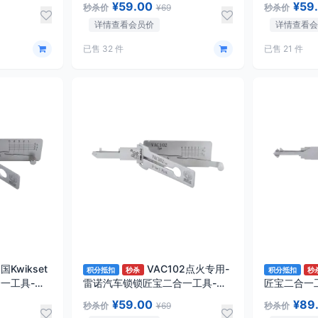
¥59.00
¥59
秒杀价
¥69
秒杀价
详情查看会员价
详情查看
已售 32 件
已售 21 件
国Kwikset
VAC102点火专用-
积分抵扣
秒杀
积分抵扣
秒
一工具-平
雷诺汽车锁锁匠宝二合一工具-平
匠宝二合一
铣两轨迹
哈飞/夏利/
¥59.00
¥89
秒杀价
¥69
秒杀价