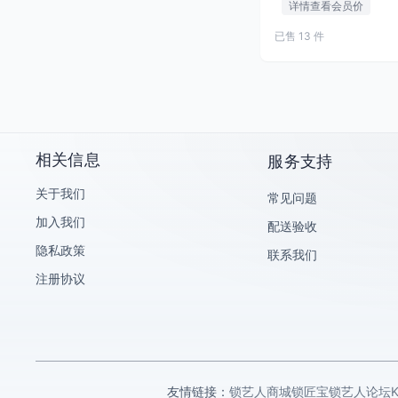
详情查看会员价
海康威视
已售 13 件
大华乐橙
KeyTime/KT智能钥匙手表
艾栖
科桔
锁匠宝/Abudu
相关信息
服务支持
小鸥/OTOFIX
关于我们
常见问题
助忻钥匙机
加入我们
配送验收
腾达云平台
隐私政策
联系我们
海尔Haier
注册协议
飞锁特
乐志
麦克赛尔/maxell
CK-AUTO KEY
友情链接：
锁艺人商城
锁匠宝
锁艺人论坛