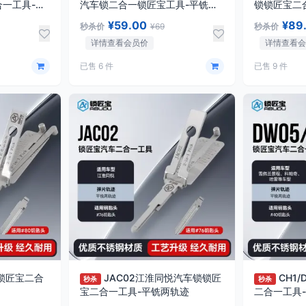
合一工具-平
汽车锁二合一锁匠宝工具-平铣两
锁锁匠宝二
轨迹
适用凯美瑞/
¥59.00
¥89
秒杀价
¥69
秒杀价
型
详情查看会员价
详情查看
已售 6 件
已售 9 件
锁匠宝二合
JAC02江淮同悦汽车锁锁匠
CH1
秒杀
秒杀
宝二合一工具-平铣两轨迹
二合一工具
兰/景程/科