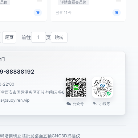
会员价
详情查看会员价
已售 11 件
前往
页
尾页
跳转
一页
们
9-88888192
0-22:00
西省西安市国际港务区汇芯·均和云谷6号楼
es@suoyiren.vip
公众号
小程序
码培训
钥匙胚批发
桌面五轴CNC
3D扫描仪