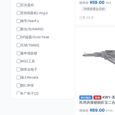
¥59.00
秒杀价
¥69
芯兴遥控
详情查看会员价
竞技钥匙机/JingJi
已售 39 件
南孚/NanFu
新光/SUNKING
GP超霸/Gold Peak
天球/TMMQ
曼申指纹锁
WGZ工具
领世达电子
瑞士Renata
朗仁科技
长广电子CG
KW1-美
积分抵扣
秒杀
道通AUTEL
民用房屋锁锁匠宝二合
铣单轨迹
TY90/孚远通用
¥89.00
秒杀价
¥119