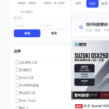
¥400 - ¥800
¥800 - ¥1,500
排序
综合
推荐
¥1,500+
自定义
找不到想要的
¥
¥
工具、钥匙、子机
筛选
重置
品牌
LSL林氏工具
百诚精工
Goso工具
HUK胡氏精诚
李志勤工具
暂时缺货
Klom Tools
铃木 Suzuki G
秒杀
锁艺人