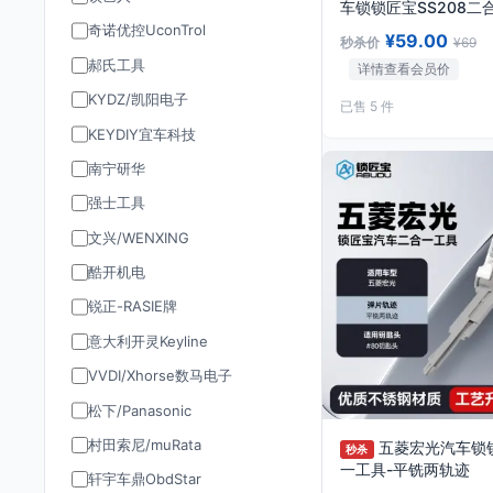
车锁锁匠宝SS208二
铣两轨迹
奇诺优控UconTrol
¥59.00
秒杀价
¥69
郝氏工具
详情查看会员价
KYDZ/凯阳电子
已售 5 件
KEYDIY宜车科技
南宁研华
强士工具
文兴/WENXING
酷开机电
锐正-RASIE牌
意大利开灵Keyline
VVDI/Xhorse数马电子
松下/Panasonic
村田索尼/muRata
五菱宏光汽车锁
秒杀
一工具-平铣两轨迹
轩宇车鼎ObdStar