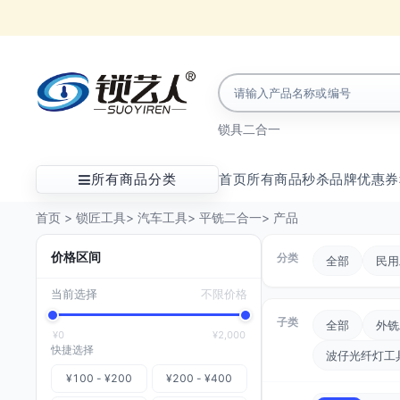
锁具
二合一
所有商品分类
首页
所有商品
秒杀
品牌
优惠券
首页
>
锁匠工具
>
汽车工具
>
平铣二合一
>
产品
价格区间
分类
全部
民用
当前选择
不限价格
子类
全部
外铣
¥0
¥2,000
快捷选择
波仔光纤灯工
¥100 - ¥200
¥200 - ¥400