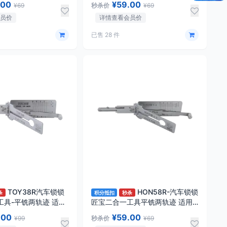
.00
¥59.00
¥69
秒杀价
¥69
马323/海福星/欢动等 「双切口」
会员价
详情查看会员价
已售 28 件
TOY38R汽车锁锁
HON58R-汽车锁锁
杀
积分抵扣
秒杀
工具-平铣两轨迹 适用
匠宝二合一工具平铣两轨迹 适用
众泰/大宇
本田/阿库拉/五十铃/霍顿
.00
¥59.00
¥99
秒杀价
¥69