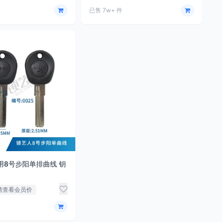
已售 7w+ 件
用8号步阳单排曲线 钥
情查看会员价