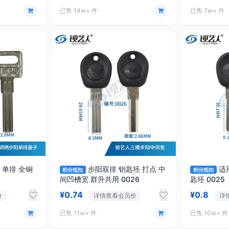
已售 14w+ 件
已售 7w+ 件
 单排 全铜
步阳双排 钥匙坯 打点 中
适
积分抵扣
积分抵扣
间凹槽宽 群升共用 0026
匙坯 0025
¥0.74
¥0.8
价
详情查看会员价
详
已售 11w+ 件
已售 10w+ 件