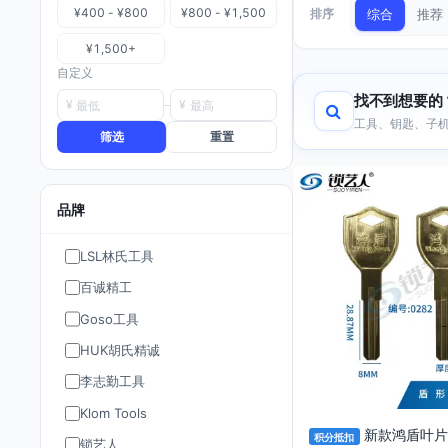
¥400 - ¥800
¥800 - ¥1,500
排序
综合
推荐
¥1,500+
自定义
找不到想要的
¥
¥
工具、钥匙、子机
筛选
重置
品牌
LSL林氏工具
百诚精工
Goso工具
HUK胡氏精诚
李志勤工具
Klom Tools
新款鸿盾叶片
积分抵扣
锁艺人