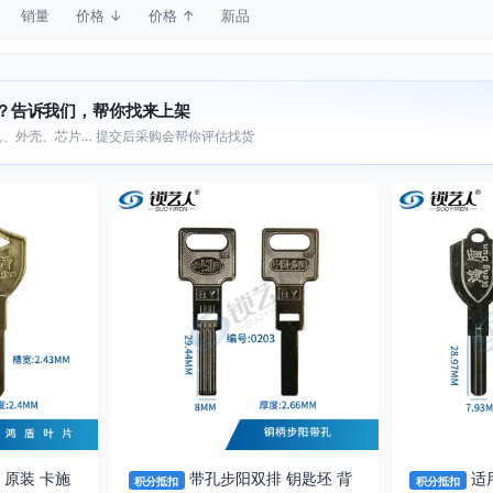
销量
价格 ↓
价格 ↑
新品
？告诉我们，帮你找来上架
、外壳、芯片… 提交后采购会帮你评估找货
 原装 卡施
带孔步阳双排 钥匙坯 背
适
积分抵扣
积分抵扣