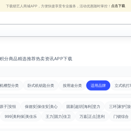
点击下载
下载锁艺人商城APP，方便快捷享受专业服务，活动优惠随时掌控！
积分商品
精选推荐
热卖
资讯
APP下载
机槽型分类
卧式机钥匙分类
按用途分类
适用品牌
立式机打
原子|安恒
保德安|保佳安|美心
固新|超玥|海利|坚力
三环|家护|
999|美利保|美佳乐
王力|固力|佳卫
万嘉|正点|意利
门锁综合