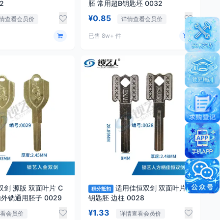
2
胚 常用超B钥匙坯 0032
¥0.85
情查看会员价
详情查看会员价
已售 8w+ 件
双剑 源版 双面叶片 C
适用佳恒双剑 双面叶片
积分抵扣
内外铣通用胚子 0029
钥匙胚 边柱 0028
¥1.33
查看会员价
详情查看会员价