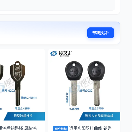
帮我找货
用鸿盾钥匙胚 原装鸿
适用步阳双排曲线 钥匙
积分抵扣