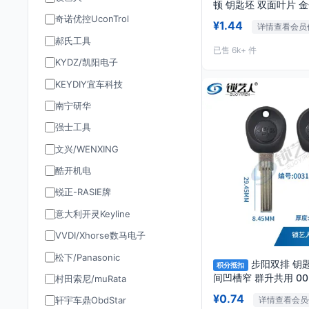
顿 钥匙坯 双面叶片 金色
奇诺优控UconTrol
¥1.44
详情查看会员
郝氏工具
已售 6k+ 件
KYDZ/凯阳电子
KEYDIY宜车科技
南宁研华
强士工具
文兴/WENXING
酷开机电
锐正-RASIE牌
意大利开灵Keyline
VVDI/Xhorse数马电子
松下/Panasonic
步阳双排 钥匙
积分抵扣
间凹槽窄 群升
村田索尼/muRata
¥0.74
详情查看会员
轩宇车鼎ObdStar