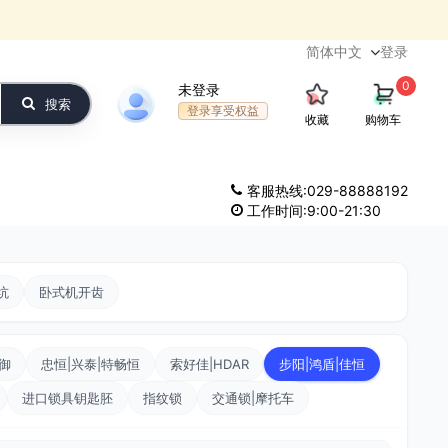
登录
0
未登录
搜索
登录享受权益
收藏
购物车
客服热线:029-88888192
工作时间:9:00-21:30
坑
卧式机开齿
顶御
忠恒|兴泰|特畅恒
索好佳|HDAR
步阳|鸿盾|佳恒
进口锁具钥匙胚
指纹锁
交通锁|摩托车