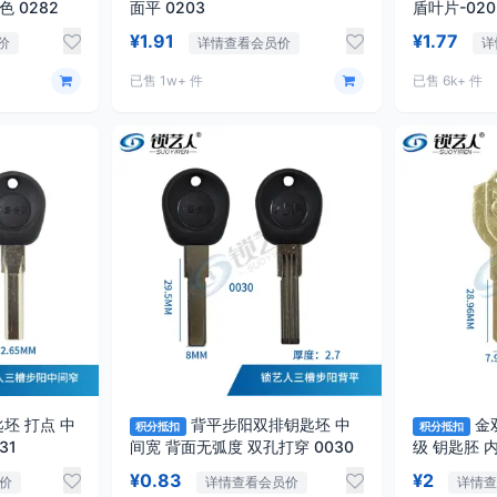
 0282
面平 0203
盾叶片-020
¥1.91
¥1.77
价
详情查看会员价
详
已售 1w+ 件
已售 6k+ 件
坯 打点 中
背平步阳双排钥匙坯 中
金
积分抵扣
积分抵扣
共用 0031
间宽 背面无弧度 双孔打穿 0030
级 钥匙胚 
¥0.83
¥2
价
详情查看会员价
详情