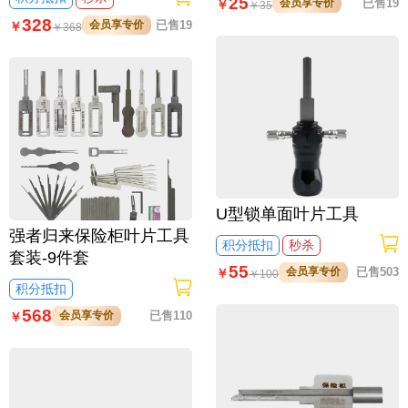
25
会员享专价
已售19
￥
￥
35
328
会员享专价
已售19
￥
￥
368
U型锁单面叶片工具
强者归来保险柜叶片工具
积分抵扣
秒杀
套装-9件套
55
会员享专价
已售503
￥
￥
100
积分抵扣
568
会员享专价
已售110
￥