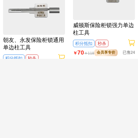
威顿斯保险柜锁强力单边
柱工具
朝友、永发保险柜锁通用
积分抵扣
秒杀

单边柱工具
70
会员享专价
已售24
￥
￥
118
积分抵扣
秒杀
70
会员享专价
已售26
￥
￥
118
第六代 特殊小号7.0梅花
工具 7珠 保险箱应急锁、