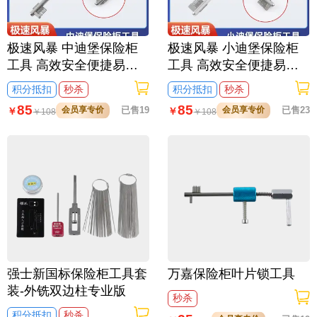
极速风暴 中迪堡保险柜
极速风暴 小迪堡保险柜
工具 高效安全便捷易操
工具 高效安全便捷易操
作 专业必备开启工具
作 专业必备开启工具
积分抵扣
秒杀
积分抵扣
秒杀
85
85
会员享专价
已售19
会员享专价
已售23
￥
￥
￥
108
￥
108
强士新国标保险柜工具套
万嘉保险柜叶片锁工具
装-外铣双边柱专业版
秒杀
积分抵扣
秒杀