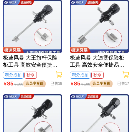
极速风暴 大王旗杆保险
极速风暴 大迪堡保险柜
柜工具 高效安全便捷易
工具 高效安全便捷易操
操作 专业必备开启工具
作 专业必备开启工具
积分抵扣
秒杀
积分抵扣
秒杀
85
85
会员享专价
已售18
会员享专价
已售17
￥
￥
￥
108
￥
108