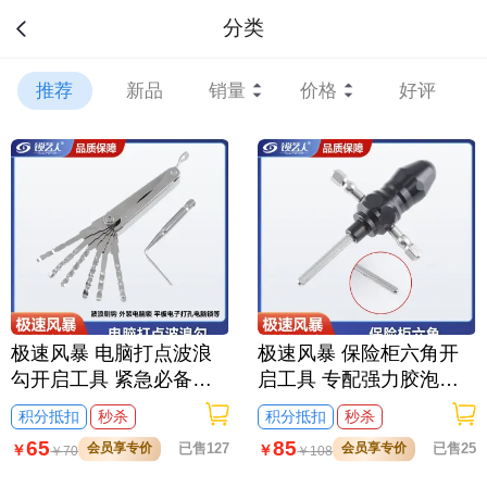
分类
推荐
新品
销量
价格
好评
极速风暴 电脑打点波浪
极速风暴 保险柜六角开
勾开启工具 紧急必备快
启工具 专配强力胶泡棉
速响应 高效作业工具
快速高效开启工具
积分抵扣
秒杀
积分抵扣
秒杀
65
85
会员享专价
已售127
会员享专价
已售25
￥
￥
￥
70
￥
108