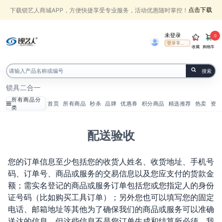
点击下载
下载锁艺人商城APP，方便快捷享受专业服务，活动优惠随时掌控！
未登录
0
登录享受权益
收藏
购物车
搜索
锁具
二合一
所有商品分
首页
所有商品
秒杀
品牌
优惠券
积分商品
精选推荐
热卖
资讯
类
配送验收
您的订单信息至少包括您的收货人姓名、收货地址、手机号
码、订单号、商品或服务的交易信息以及您应支付的货款金
额；需实名登记的商品或服务订单包括您或您指定人的身份
证号码（比如购买工具订单）；另外您也可以填写您的固定
电话、邮箱地址等其他为了确保我们的商品或服务可以准确
送达的信息，但这些信息不是您订单生成和结算所必须。我