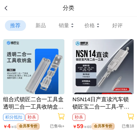
分类
推荐
新品
销量
价格
好评
组合式锁匠二合一工具盒
NSN14日产直读汽车锁
透明二合一工具收纳盒
锁匠宝二合一工具-平铣
可装李氏工具 抽屉式塑
两轨迹 适用日产/天籁/骐
积分抵扣
秒杀
秒杀
料工具盒
达/颐达/骊威/英菲尼迪/斯
4
59
会员享专价
已售4k+
会员享专价
已售18
￥
￥
￥
5
￥
69
巴鲁