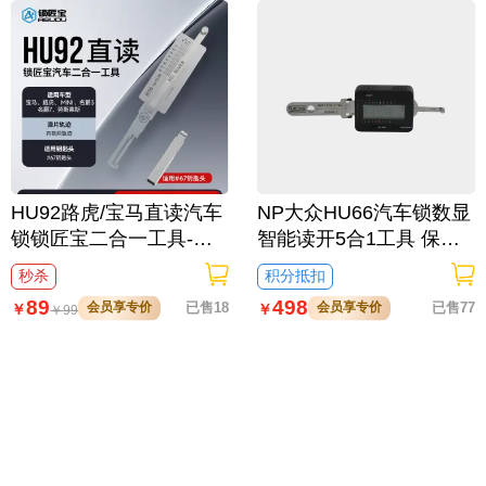
HU92路虎/宝马直读汽车
NP大众HU66汽车锁数显
锁锁匠宝二合一工具-内
智能读开5合1工具 保时
铣两轨迹 适用宝马/路虎/
捷 大众 斯柯达 奥迪
秒杀
积分抵扣
MINI/劳斯莱斯(大锁眼)/
89
498
会员享专价
已售18
会员享专价
已售77
￥
￥
￥
99
名爵3/名爵7
