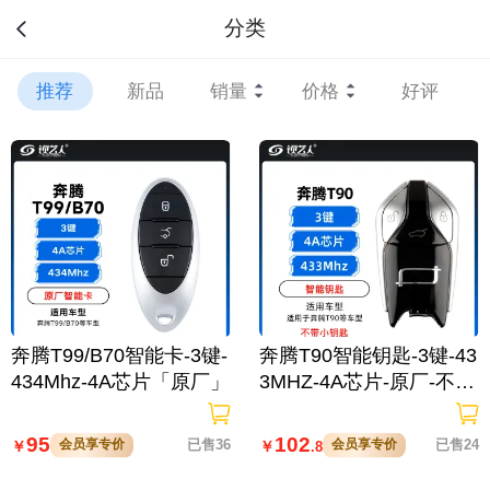
分类
推荐
新品
销量
价格
好评
奔腾T99/B70智能卡-3键-
奔腾T90智能钥匙-3键-43
434Mhz-4A芯片「原厂」
3MHZ-4A芯片-原厂-不带
小钥匙
95
102
会员享专价
已售36
会员享专价
已售24
￥
￥
.8