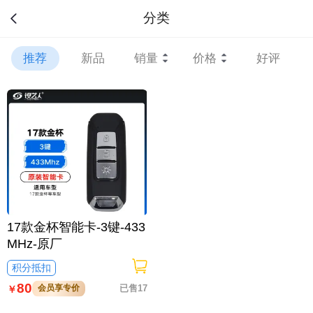
分类
推荐
新品
销量
价格
好评
17款金杯智能卡-3键-433
MHz-原厂
积分抵扣
80
会员享专价
已售17
￥