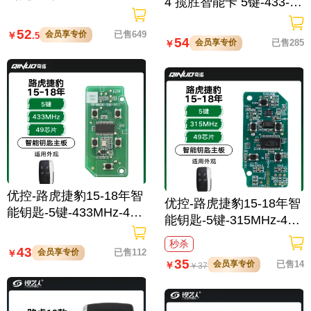
4 揽胜智能卡 5键-433-49
片-烤漆后盖
芯片 磨砂后盖「不可改 I
52
D」
会员享专价
已售649
￥
.5
54
会员享专价
已售285
￥
优控-路虎捷豹15-18年智
优控-路虎捷豹15-18年智
能钥匙-5键-433MHz-49
能钥匙-5键-315MHz-49
芯片
芯片
秒杀
43
会员享专价
已售112
￥
35
会员享专价
已售14
￥
￥
37