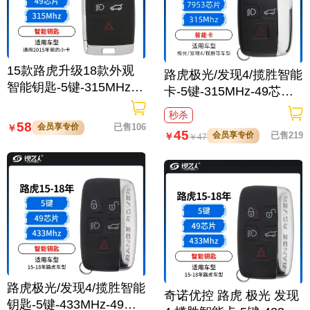
15款路虎升级18款外观
路虎极光/发现4/揽胜智能
智能钥匙-5键-315MHz-4
卡-5键-315MHz-49芯片-
9芯片
烤漆后盖
秒杀
58
会员享专价
已售106
￥
45
会员享专价
已售219
￥
￥
47
路虎极光/发现4/揽胜智能
奇诺优控 路虎 极光 发现
钥匙-5键-433MHz-49芯