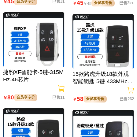
45
会员享专价
已售31
￥
45
会员享专价
已售2k+
￥
￥
45
捷豹XF智能卡-5键-315M
15款路虎升级18款外观
Hz-46芯片
智能钥匙-5键-433MHz-4
9芯片
80
会员享专价
已售11
￥
58
会员享专价
已售262
￥