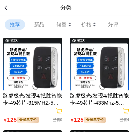
分类
推荐
新品
销量
价格
好评
路虎极光/发现4/揽胜智能
路虎极光/发现4/揽胜智能
卡-49芯片-315MHZ-5键-
卡-49芯片-433Mhz-5键-
磨砂后盖-原厂
磨砂后盖-原厂
125
125
会员享专价
已售0
会员享专价
已售4
￥
￥