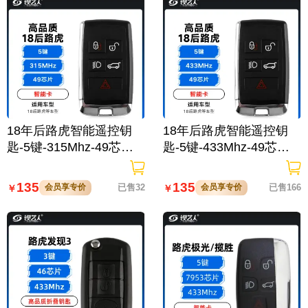
18年后路虎智能遥控钥
18年后路虎智能遥控钥
匙-5键-315Mhz-49芯片-
匙-5键-433Mhz-49芯片-
高品质 揽胜 发现 极光 卫
高品质 揽胜 发现 极光 卫
士 神行 星脉
士 神行 星脉
135
135
会员享专价
已售32
会员享专价
已售166
￥
￥