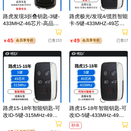
路虎发现3折叠钥匙-3键-
路虎极光/发现4/揽胜智能
433MHZ-46芯片-高品质-
卡-5键-433MHZ-49芯片
普通电池
烤漆后盖
45
49
会员享专价
已售153
会员享专价
已售17
￥
￥
路虎15-18年智能钥匙-可
路虎15-18年智能钥匙-可
改ID-5键-315MHz-49芯
改ID-5键-433MHz-49芯
片-磨砂后盖 支持N51
片-磨砂后盖 支持N51
秒杀