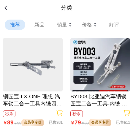
分类
推荐
新品
销量
价格
好评
锁匠宝-LX-ONE 理想-汽
BYD03-比亚迪汽车锁锁
车锁二合一工具内铣四轨
匠宝二合一工具-内铣 适
迹
用比亚迪汉/宋L/腾势/仰
秒杀
秒杀
望/方程豹等
89
79
会员享专价
已售931
会员享专价
已售611
￥
￥
￥
99
￥
89