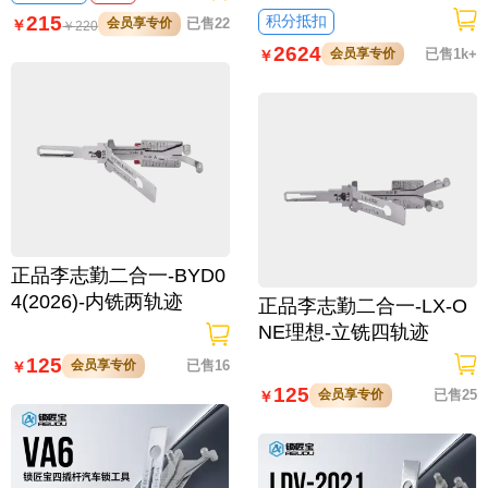
天籁 骐达 颐达 骊威 英菲
把平铣 覆盖常见车型
215
积分抵扣
会员享专价
已售22
￥
￥
220
尼迪 斯巴鲁
2624
会员享专价
已售1k+
￥
正品李志勤二合一-BYD0
4(2026)-内铣两轨迹
正品李志勤二合一-LX-O
NE理想-立铣四轨迹
125
会员享专价
已售16
￥
125
会员享专价
已售25
￥