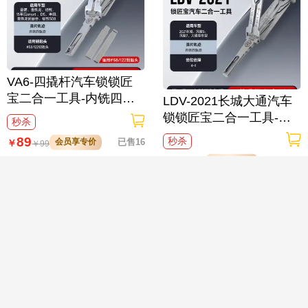
VA6-四撬杆汽车锁锁匠
宝二合一工具-内铣四轨
LDV-2021长城大通汽车
迹 适用雷诺/雪铁龙/标致/
锁锁匠宝二合一工具-内

秒杀
15年后smart /DS/丰田/雪
铣四轨迹 适用2021长
89
秒杀
会员享专价
已售16
￥
￥
99
铁龙爱丽舍/标致508
城、风骏5、风骏7、大通
89
会员享专价
已售37
￥
￥
99
等车型
HOWO-豪沃大货车汽车