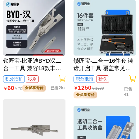
锁匠宝-比亚迪BYD汉二
锁匠宝-二合一16件套 读
合一工具 兼容18款丰田R
齿开启工具 覆盖常见车
AV4荣放
型
积分抵扣
秒杀
积分抵扣
秒杀
1250
60
会员享专价
已售2k+
￥
￥
￥
1380
￥
70
已售
41
会员享专价