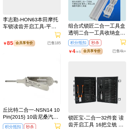
李志勤-HON63本田摩托
组合式锁匠二合一工具盒
车锁读齿开启工具-平铣
透明二合一工具收纳盒
李氏二合一
可装李氏工具 抽屉式塑
85
积分抵扣
秒杀
会员享专价
已售185
￥
料工具盒
4
会员享专价
已售4k+
￥
￥
5
丘比特二合一-NSN14 10
Pin(2015) 10齿尼桑汽车
锁匠宝-二合一32件套 读
锁读齿开启二合一 尼桑
齿开启工具 16把立铣 16
积分抵扣
秒杀