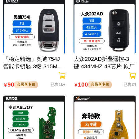
「稳定精选」奥迪754J
大众202AD折叠遥控-3
智能卡钥匙-3键-315MHZ
键-434MHZ-48芯片-原厂
-原厂芯片A6L Q5 A4L A
8L
90
100
会员享专价
已售1k+
会员享专价
已售24
￥
￥