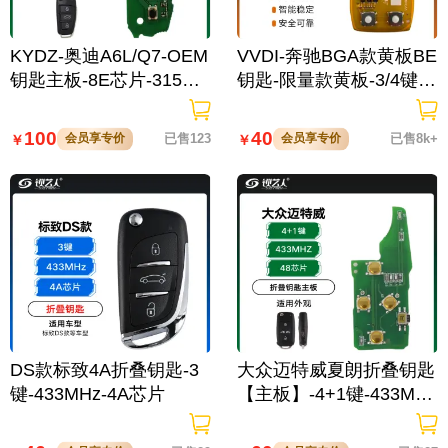
KYDZ-奥迪A6L/Q7-OEM
VVDI-奔驰BGA款黄板BE
钥匙主板-8E芯片-315MH
钥匙-限量款黄板-3/4键
z频率
半智能 做奔驰 超稳定 -
无积分
100
40
会员享专价
已售123
会员享专价
已售8k+
￥
￥
DS款标致4A折叠钥匙-3
大众迈特威夏朗折叠钥匙
键-433MHz-4A芯片
【主板】-4+1键-433MH
Z-48芯片