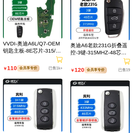
VVDI-奥迪A6L/Q7-OEM
奥迪A6老款231G折叠遥
钥匙主板-8E芯片-315/43
控-3键-315MHZ-48芯片
3MHz频率可切换
通用大嘴A4
110
会员享专价
已售1k+
￥
120
会员享专价
已售19
￥