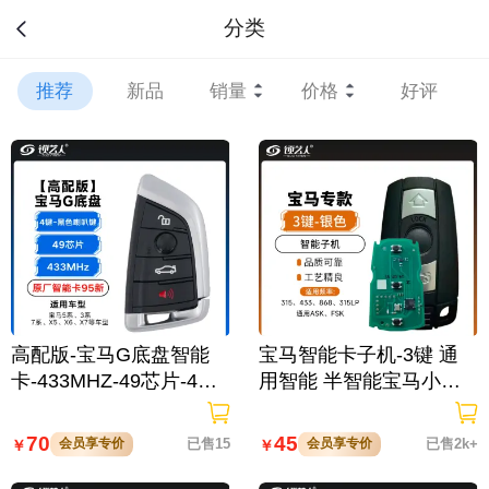
分类
推荐
新品
销量
价格
好评
高配版-宝马G底盘智能
宝马智能卡子机-3键 通
卡-433MHZ-49芯片-4键-
用智能 半智能宝马小卡C
黑色 喇叭键 【原厂95
AS3适用各种常见频率
新】
70
45
会员享专价
已售15
会员享专价
已售2k+
￥
￥