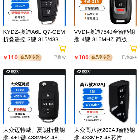
KYDZ-奥迪A6L Q7-OEM
VVDI-奥迪754J全智能钥
折叠遥控-3键-315/433M
匙-4键-315MHZ-简版无
Hz-8E芯片
标
110
100
会员享专价
已售47
会员享专价
已售1k+
￥
￥
大众迈特威、夏朗折叠钥
大众高八款202AJ智能钥
匙-4+1键-433MHZ-48芯
匙-433MHz-48芯片