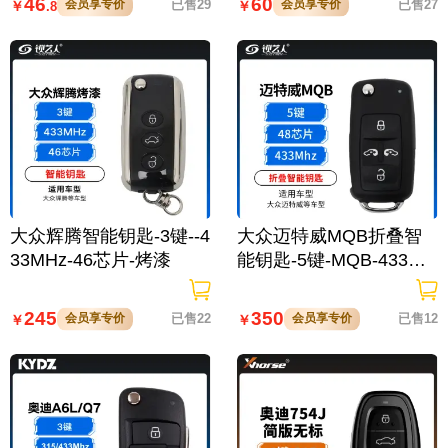
46
60
会员享专价
已售29
会员享专价
已售27
￥
￥
.8
大众辉腾智能钥匙-3键--4
大众迈特威MQB折叠智
33MHz-46芯片-烤漆
能钥匙-5键-MQB-433MH
Z-48芯片
245
350
会员享专价
已售22
会员享专价
已售12
￥
￥