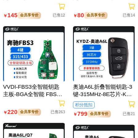
片
145
80
会员享专价
已售12
会员享专价
已售14
￥
￥
VVDI-FBS3全智能钥匙
奥迪A6L折叠智能钥匙-3
主板-BGA全智能 FBS3 3
键-315MHz-8E芯片-KYD
Z
15/433频率可切换 BGA
积分抵扣
全智能204 207 212 164
220
会员享专价
已售263
￥
799
会员享专价
已售21
￥
166 221