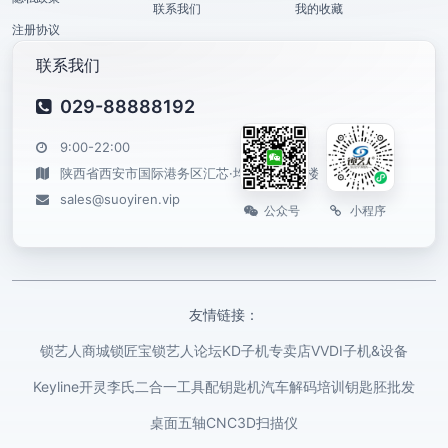
联系我们
我的收藏
注册协议
联系我们
029-88888192
9:00-22:00
陕西省西安市国际港务区汇芯·均和云谷6号楼
sales@suoyiren.vip
公众号
小程序
友情链接：
锁艺人商城
锁匠宝
锁艺人论坛
KD子机专卖店
VVDI子机&设备
Keyline开灵
李氏二合一工具
配钥匙机
汽车解码培训
钥匙胚批发
桌面五轴CNC
3D扫描仪