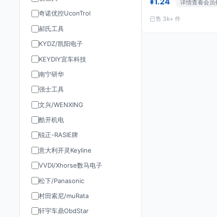
¥1.24
详情查看会员
奇诺优控UconTrol
已售 3k+ 件
郝氏工具
KYDZ/凯阳电子
KEYDIY宜车科技
南宁研华
强士工具
文兴/WENXING
酷开机电
锐正-RASIE牌
意大利开灵Keyline
VVDI/Xhorse数马电子
松下/Panasonic
村田索尼/muRata
轩宇车鼎ObdStar