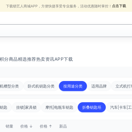
点击下载
下载锁艺人商城APP，方便快捷享受专业服务，活动优惠随时掌控！
积分商品
精选推荐
热卖
资讯
APP下载
机槽型分类
卧式机钥匙分类
按用途分类
适用品牌
立式机打
钥匙
挂锁|家具锁
摩托|电瓶车钥匙
折叠钥匙坯
汽车|卡车|
销量
价格 ↓
价格 ↑
新品