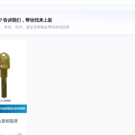
？告诉我们，帮你找来上架
、外壳、芯片… 提交后采购会帮你评估找货
轨道钥匙胚