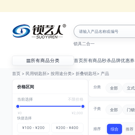
锁具
二合一
所有商品分类
首页
所有商品
秒杀
品牌
优惠券
首页
>
民用钥匙胚
>
按用途分类
>
折叠钥匙坯
>
产品
价格区间
分类
全部
立式
当前选择
不限价格
子类
全部
门锁
¥0
¥2,000
快捷选择
¥100 - ¥200
¥200 - ¥400
排序
综合
推荐