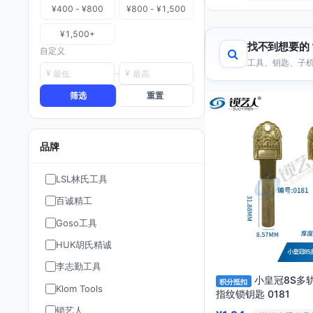
¥400 - ¥800
¥800 - ¥1,500
¥1,500+
找不到想要的
自定义
工具、钥匙、子机
¥
¥
筛选
重置
品牌
LSL林氏工具
百诚精工
Goso工具
HUK胡氏精诚
李志勤工具
小皇冠8S多
积分抵扣
Klom Tools
指纹锁钥匙 0181
锁艺人