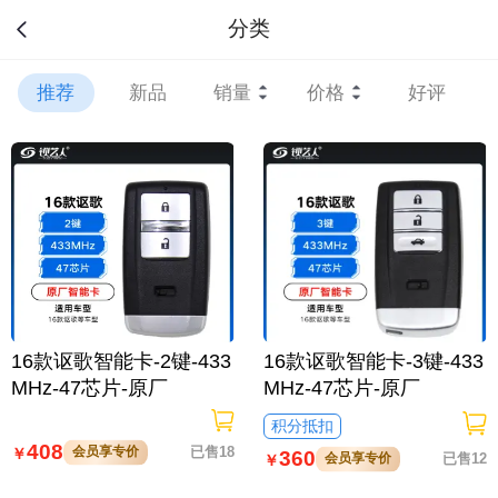
分类
推荐
新品
销量
价格
好评
16款讴歌智能卡-2键-433
16款讴歌智能卡-3键-433
MHz-47芯片-原厂
MHz-47芯片-原厂
积分抵扣
408
会员享专价
已售18
￥
360
会员享专价
已售12
￥