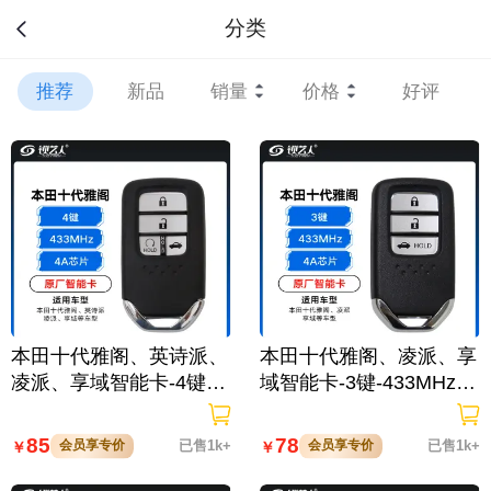
分类
推荐
新品
销量
价格
好评
本田十代雅阁、英诗派、
本田十代雅阁、凌派、享
凌派、享域智能卡-4键-4
域智能卡-3键-433MHz-4
33MHZ-4A芯片-纯原厂
A芯片-纯原厂
85
78
会员享专价
已售1k+
会员享专价
已售1k+
￥
￥