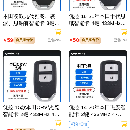
本田凌派九代雅阁、凌
优控-16-21年本田十代思
派、思铂睿智能卡-3键-4
域智能卡-4键-433MHz-4
34MHz-47芯片
7芯片
59
50
会员享专价
已售2k+
会员享专价
已售152
￥
￥
优控-15款本田CRV/杰德
优控-14-20年本田飞度智
智能卡-2键-433MHz-47
能卡-2键-433MHz-47芯
芯片
片
积分抵扣