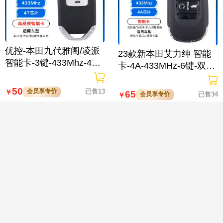
优控-本田九代雅阁/凌派
23款新本田艾力绅 智能
智能卡-3键-433Mhz-47
卡-4A-433MHz-6键-双侧
芯片
滑门/启停/SUV后尾箱键

50
会员享专价
已售13
￥
65
会员享专价
已售34
￥
23款新本田奥德赛智能
23款新本田CRV/皓影新
卡-4A-433-5键-双侧滑门/
能源/极湃1/猎光E-NS2/E