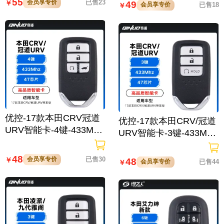
55
会员享专价
已售23
￥
49
会员享专价
已售18
￥
优控-17款本田CRV冠道
优控-17款本田CRV/冠道
URV智能卡-4键-433MHz
URV智能卡-3键-433MHz
-47芯片
-47芯片
48
会员享专价
已售30
￥
48
会员享专价
已售44
￥