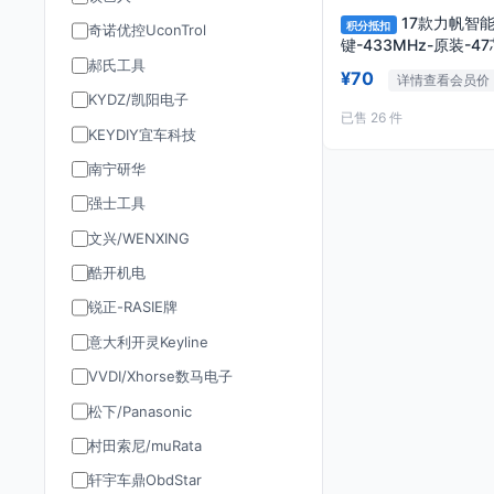
17款力帆智能
积分抵扣
奇诺优控UconTrol
键-433MHz-原装-4
郝氏工具
¥70
详情查看会员价
KYDZ/凯阳电子
已售 26 件
KEYDIY宜车科技
南宁研华
强士工具
文兴/WENXING
酷开机电
锐正-RASIE牌
意大利开灵Keyline
VVDI/Xhorse数马电子
松下/Panasonic
村田索尼/muRata
轩宇车鼎ObdStar