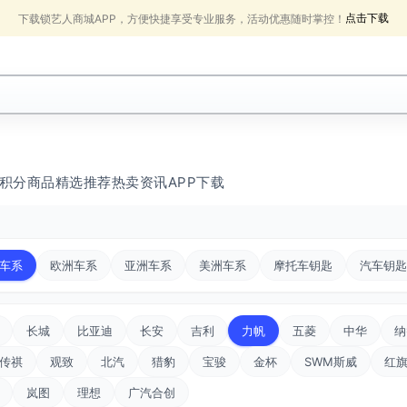
点击下载
下载锁艺人商城APP，方便快捷享受专业服务，活动优惠随时掌控！
积分商品
精选推荐
热卖
资讯
APP下载
车系
欧洲车系
亚洲车系
美洲车系
摩托车钥匙
汽车钥匙
长城
比亚迪
长安
吉利
力帆
五菱
中华
纳
传祺
观致
北汽
猎豹
宝骏
金杯
SWM斯威
红
岚图
理想
广汽合创