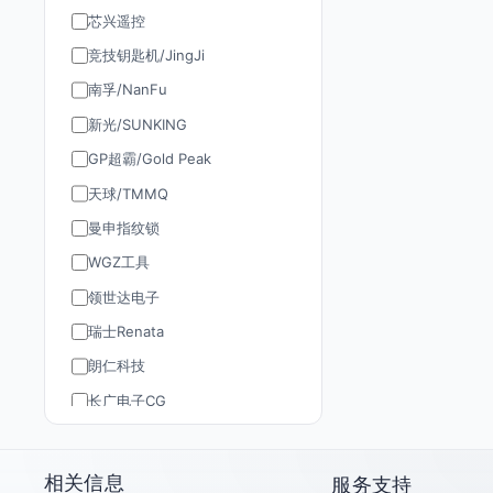
芯兴遥控
竞技钥匙机/JingJi
南孚/NanFu
新光/SUNKING
GP超霸/Gold Peak
天球/TMMQ
曼申指纹锁
WGZ工具
领世达电子
瑞士Renata
朗仁科技
长广电子CG
道通AUTEL
TY90/孚远通用
相关信息
服务支持