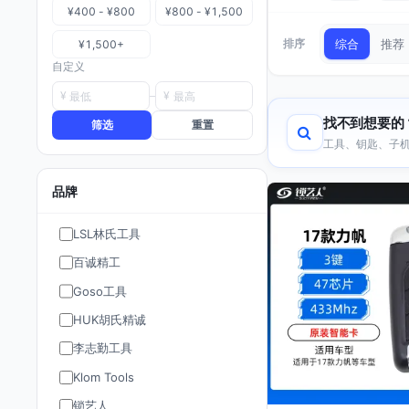
¥400 - ¥800
¥800 - ¥1,500
排序
综合
推荐
¥1,500+
自定义
¥
¥
找不到想要的
筛选
重置
工具、钥匙、子机
品牌
LSL林氏工具
百诚精工
Goso工具
HUK胡氏精诚
李志勤工具
Klom Tools
锁艺人