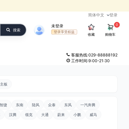
登录
0
未登录
搜索
登录享受权益
收藏
购物车
客服热线:029-88888192
工作时间:9:00-21:30
主板
智捷
东南
陆风
众泰
东风
一汽奔腾
旗
汉腾
领克
大通
蔚来
小鹏
威马