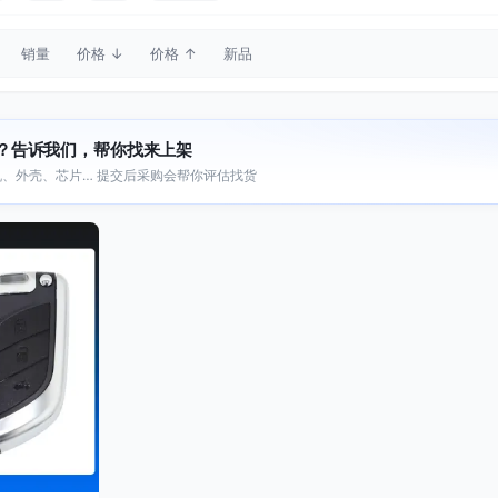
销量
价格 ↓
价格 ↑
新品
？告诉我们，帮你找来上架
、外壳、芯片… 提交后采购会帮你评估找货