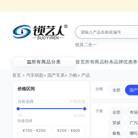
锁具
二合一
所有商品分类
首页
所有商品
秒杀
品牌
优惠券
首页
>
汽车钥匙
>
国产车系
>
力帆
>
产品
价格区间
分类
全部
国产
当前选择
不限价格
子类
全部
奇瑞
¥0
¥2,000
快捷选择
荣威
广汽
¥100 - ¥200
¥200 - ¥400
极氪
哪吒