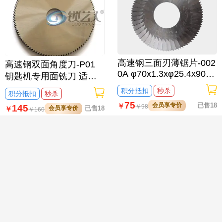
高速钢三面刃薄锯片-002
高速钢双面角度刀-P01
0A φ70x1.3xφ25.4x90T
钥匙机专用面铣刀 适用
钥匙机文兴100C,100D,1
于SILCA BRAVO,BIANC
积分抵扣
秒杀

积分抵扣
秒杀
00E,100E1,100F,100F1
HI
75
会员享专价
已售18
￥
专用铣刀
145
￥
98
会员享专价
已售18
￥
￥
160
高速钢双面角度刀-U01