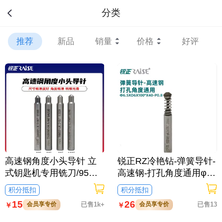
分类
推荐
新品
销量
价格
好评
高速钢角度小头导针 立
锐正RZ冷艳钻-弹簧导针-
式钥匙机专用铣刀/95度
高速钢-打孔角度通用φ6.
5xD6x100°x40-P0.8
导针
积分抵扣
积分抵扣
15
26
会员享专价
已售1k+
会员享专价
已售13
￥
￥