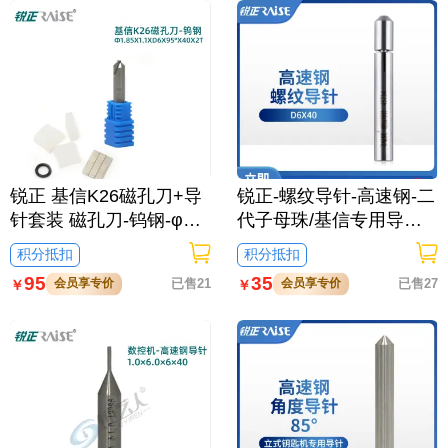
锐正 基信K26磁孔刀+导
锐正-螺纹导针-高速钢-二
针套装 磁孔刀-钨钢-φ1.8
代子母珠/基信专用导针D
6X40
5x1.1xD6x95°x40x2T 螺
积分抵扣
积分抵扣
纹导针-高速钢-D6X40
95
35
会员享专价
已售21
会员享专价
已售27
￥
￥