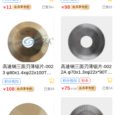
竞技 文兴 精准/95度导针
0C,100D,100E,100E1,10
11
98
会员享专价
已售1k+
会员享专价
已售21
￥
￥
0F,100F1专用铣刀
高速钢三面刃薄锯片-002
高速钢三面刃薄锯片-002
2A φ70x1.3xφ22x*90T
3 φ80x1.4xφ22x100T钥
钥匙机100B,202,100A,1
匙机100G,202A,100G1,
积分抵扣
秒杀
积分抵扣
00A1专用铣刀
100H专用铣刀
75
108
会员享专价
已售14
￥
会员享专价
已售24
￥
98
￥