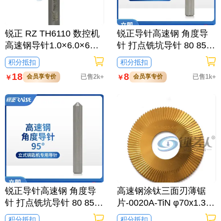
锐正 RZ TH6110 数控机
锐正导针高速钢 角度导
高速钢导针1.0×6.0×6×4
针 打点铣坑导针 80 85 9
0
0 95 100 105 110 120°
积分抵扣
积分抵扣
竞技 文兴 精准/85度导针
18
8
会员享专价
已售2k+
会员享专价
已售1k+
￥
￥
锐正导针高速钢 角度导
高速钢涂钛三面刃薄锯
针 打点铣坑导针 80 85 9
片-0020A-TiN φ70x1.3x
0 95 100 105 110 120°
φ25.4x90T钥匙机文兴10
积分抵扣
积分抵扣