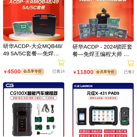
研华ACDP-大众MQB48/
研华ACDP - 2024锁匠套
49 5A/5C套餐—免焊王
餐—免焊王编程大师 防
编程大师 防盗匹配里程
盗匹配 宝马CAS/FEM/B
修复
DC 路虎KVM 奥迪 锁匠
4500
11800
会员享专价
已售14
￥
会员享专价
已售3
￥
编程