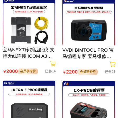
BENCH-BOOT协议激活
宝马NEXT诊断匹配仪 支
VVDI BIMTOOL PRO 宝
持无线连接 ICOM A3宝
马编程专家 宝马维修工
马专检
常备设备 老客户2200人
民币+4000积分
2000
2200
会员享专价
已售14
￥
会员享专价
已售21
￥