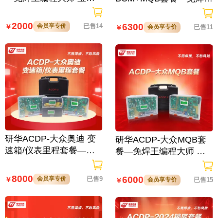
DC2防盗匹配
编程大师 防盗匹配里程
修复
2000
6300
会员享专价
已售14
￥
会员享专价
已售11
￥
研华ACDP-大众奥迪 变
研华ACDP-大众MQB套
速箱/仪表里程套餐—免
餐—免焊王编程大师 防
焊王编程大师 防盗匹配
盗匹配里程修复
里程修复
8000
6000
会员享专价
已售9
￥
会员享专价
已售15
￥