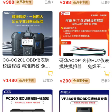
988
398
会员享专价
已售3
￥
会员享专价
已售8
￥
CG-CG201 OBD仪表调
研华ACDP-奔驰HU7仪表
校编程器 精准调校 免焊
摸块摸拟器 —免焊王编
免拆 简单便携
程大师 防盗匹配里程修
复
1480
200
会员享专价
已售15
￥
会员享专价
已售0
￥