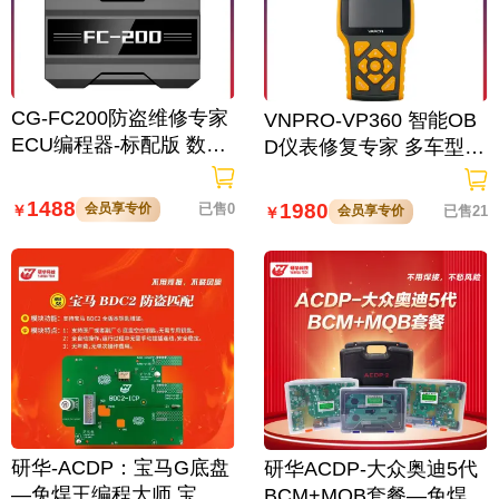
CG-FC200防盗维修专家
VNPRO-VP360 智能OB
ECU编程器-标配版 数据
D仪表修复专家 多车型兼
读写/校验 电脑克隆
容支持OBD直连与拆读
模式
1488
1980
会员享专价
已售0
￥
会员享专价
已售21
￥
研华-ACDP：宝马G底盘
研华ACDP-大众奥迪5代
—免焊王编程大师 宝马B
BCM+MQB套餐—免焊王