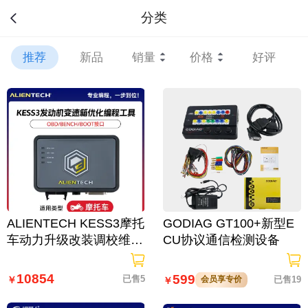
分类
推荐
新品
销量
价格
好评
ALIENTECH KESS3摩托
GODIAG GT100+新型E
车动力升级改装调校维修
CU协议通信检测设备
克隆 发动机变速箱优化
编程工具 OBD/BENCH/
10854
599
已售5
会员享专价
已售19
￥
￥
BOOT接口/KESS3硬件
+摩托车-ATV&amp;UTV