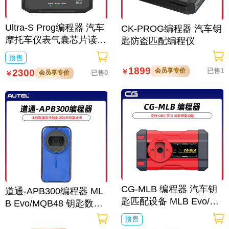
Ultra-S Prog编程器 汽车
CK-PROG编程器 汽车钥
摩托车仪表气囊芯片读写
匙防盗匹配编程仪
维修设备
预售
1899
会员享专价
已售1
2300
￥
会员享专价
已售0
￥
CG-MLB 编程器 汽车钥
道通-APB300编程器 ML
匙匹配设备 MLB Evo/M
B Evo/MQB48 钥匙数据
QB48 钥匙数据读取增加
读取升级设备
预售