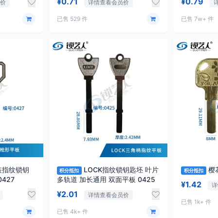
¥0.71
¥0.79
价
详情查看会员价
已售 529 件
已售 7w+ 件
装指纹锁钥
LOCK指纹锁钥匙坯 叶片
积分抵扣
积分抵扣
 多轨道 C级钥匙 0427
多轨道 加长通用 双面平板 0425
¥1.42
详
¥2.01
详情查看会员价
已售 1k+ 件
已售 4k+ 件