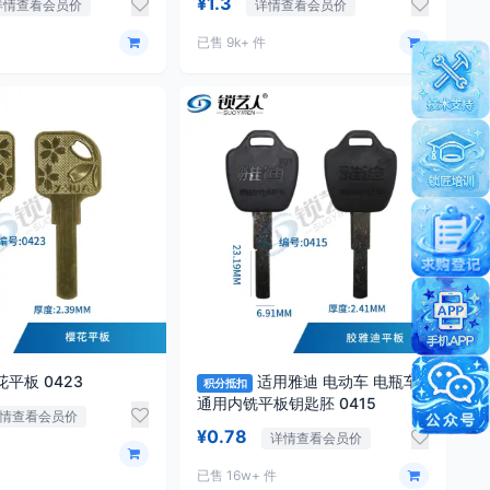
¥1.3
详情查看会员价
详情查看会员价
已售 9k+ 件
樱花平板 0423
适用雅迪 电动车 电瓶车
积分抵扣
通用内铣平板钥匙胚 0415
情查看会员价
¥0.78
详情查看会员价
已售 16w+ 件