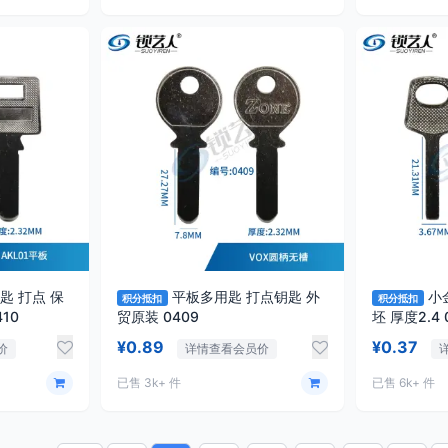
匙 打点 保
平板多用匙 打点钥匙 外
小
积分抵扣
积分抵扣
10
贸原装 0409
坯
¥0.89
¥0.37
价
详情查看会员价
已售 3k+ 件
已售 6k+ 件