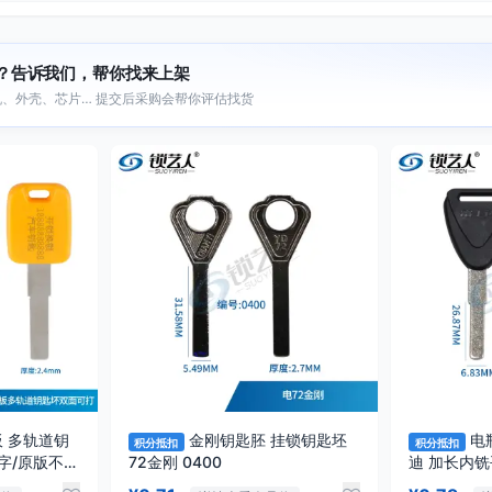
？告诉我们，帮你找来上架
、外壳、芯片… 提交后采购会帮你评估找货
 多轨道钥
金刚钥匙胚 挂锁钥匙坯
电
积分抵扣
积分抵扣
字/原版不打
72金刚 0400