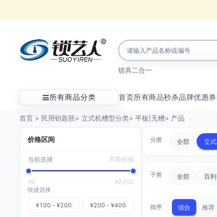
锁具
二合一
所有商品分类
首页
所有商品
秒杀
品牌
优惠券
首页
>
民用钥匙胚
>
立式机槽型分类
>
平板|无槽
>
产品
价格区间
分类
全部
立式
当前选择
不限价格
子类
全部
百利
¥0
¥2,000
快捷选择
¥100 - ¥200
¥200 - ¥400
排序
综合
推荐