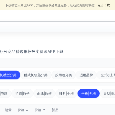
点击下载
下载锁艺人商城APP，方便快捷享受专业服务，活动优惠随时掌控！
积分商品
精选推荐
热卖
资讯
APP下载
机槽型分类
卧式机钥匙分类
按用途分类
适用品牌
立式机打
|电脑
半圆|原子
曲线|边槽
叶片|中槽
平板|无槽
异型|非
销量
价格 ↓
价格 ↑
新品