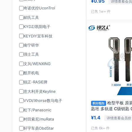
¥0.95
详情查看会员
奇诺优控UconTrol
已售 1w+ 件
郝氏工具
KYDZ/凯阳电子
KEYDIY宜车科技
南宁研华
强士工具
文兴/WENXING
酷开机电
锐正-RASIE牌
意大利开灵Keyline
VVDI/Xhorse数马电子
枪型平板 原
积分抵扣
匙坯
松下/Panasonic
¥1.4
详情查看会员价
村田索尼/muRata
已售 6k+ 件
轩宇车鼎ObdStar