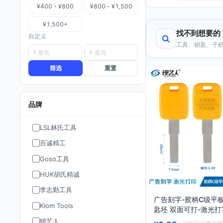
¥400 - ¥800
¥800 - ¥1,500
¥1,500+
找不到想要的
自定义
工具、钥匙、子机
¥
¥
筛选
重置
品牌
LSL林氏工具
百诚精工
Goso工具
HUK胡氏精诚
李志勤工具
广告刻字-胶柄C级平板
Klom Tools
匙坯 双面可打-激光打
标
锁艺人