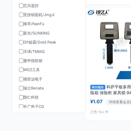
芯兴遥控
竞技钥匙机/JingJi
南孚/NanFu
新光/SUNKING
GP超霸/Gold Peak
天球/TMMQ
曼申指纹锁
WGZ工具
领世达电子
科萨平板多用
积分抵扣
瑞士Renata
险箱 保险柜 家具锁 04
朗仁科技
¥1.07
详情查看会员
长广电子CG
已售 1k+ 件
道通AUTEL
TY90/孚远通用