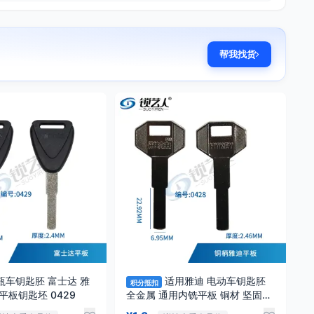
帮我找货
瓶车钥匙胚 富士达 雅
适用雅迪 电动车钥匙胚
积分抵扣
迪 加长内铣平板钥匙坯 0429
全金属 通用内铣平板 铜材 坚固耐
用 0428