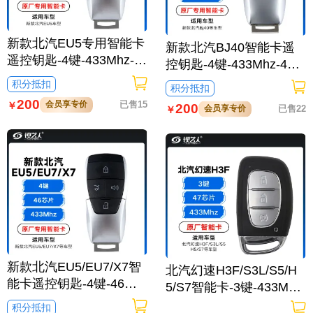
新款北汽EU5专用智能卡
新款北汽BJ40智能卡遥
遥控钥匙-4键-433Mhz-4
控钥匙-4键-433Mhz-46
A芯片-英文标「原厂」
芯片「原厂」
积分抵扣
积分抵扣
200
会员享专价
已售15
￥
200
会员享专价
已售22
￥
新款北汽EU5/EU7/X7智
北汽幻速H3F/S3L/S5/H
能卡遥控钥匙-4键-46芯
5/S7智能卡-3键-433MHz
片-英文标「原厂」
-47芯片-原厂
积分抵扣