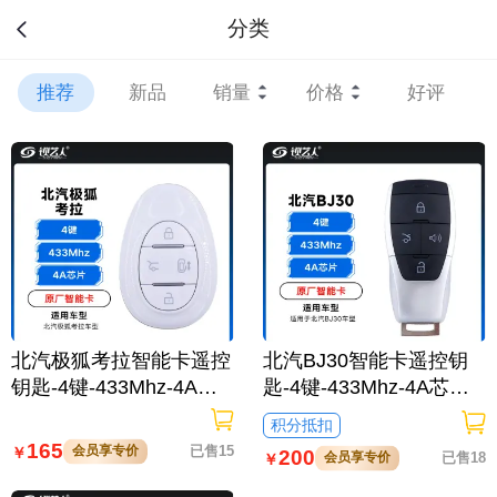
分类
推荐
新品
销量
价格
好评
北汽极狐考拉智能卡遥控
北汽BJ30智能卡遥控钥
钥匙-4键-433Mhz-4A芯
匙-4键-433Mhz-4A芯片-
片-原厂
原厂
积分抵扣
165
会员享专价
已售15
￥
200
会员享专价
已售18
￥