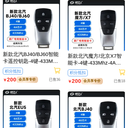
新款北汽BJ40/BJ60智能
新款北汽魔方/北京X7智
卡遥控钥匙-4键-433Mhz-
能卡-4键-433Mhz-4A芯
4A芯片-北京标「原厂」
片-英文标「原厂」
积分抵扣
积分抵扣
200
会员享专价
已售36
￥
200
会员享专价
已售18
￥