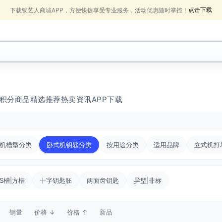
点击下载
下载锁艺人商城APP，方便快捷享受专业服务，活动优惠随时掌控！
积分商品
精选推荐
热卖
资讯
APP下载
机槽型分类
卧式机钥匙分类
按用途分类
适用品牌
立式机打
S槽|方槽
十字钥匙胚
两面齿钥匙
异型|非标
销量
价格 ↓
价格 ↑
新品