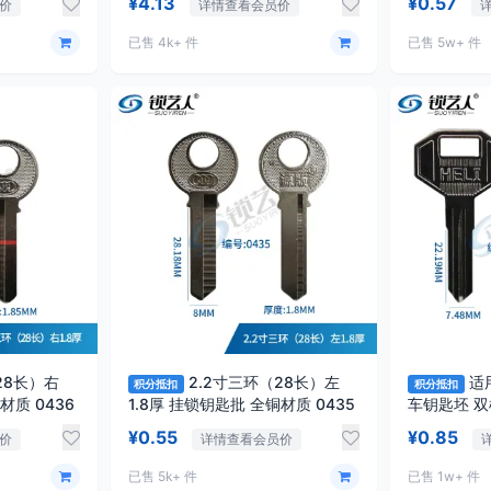
¥4.13
¥0.57
价
详情查看会员价
已售 4k+ 件
已售 5w+ 件
28长）右
2.2寸三环（28长）左
适
积分抵扣
积分抵扣
1.8厚 挂锁钥匙批 全铜材质 0436
1.8厚 挂锁钥匙批 全铜材质 0435
车钥匙坯 
级款右
¥0.55
¥0.85
价
详情查看会员价
已售 5k+ 件
已售 1w+ 件