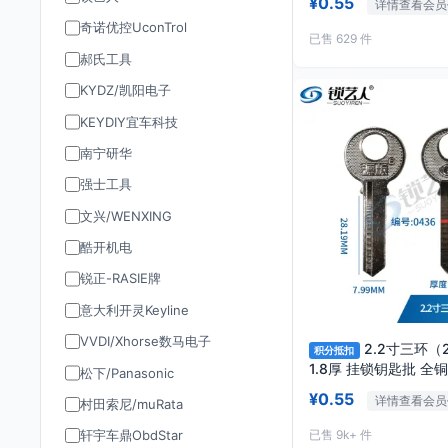
¥0.55
详情查看会员
奇诺优控UconTrol
已售 629 件
郝氏工具
KYDZ/凯阳电子
KEYDIY宜车科技
南宁研华
强士工具
文兴/WENXING
酷开机电
锐正-RASIE牌
意大利开灵Keyline
VVDI/Xhorse数马电子
2.2寸三环（
积分抵扣
松下/Panasonic
¥0.55
详情查看会员
村田索尼/muRata
已售 9k+ 件
轩宇车鼎ObdStar