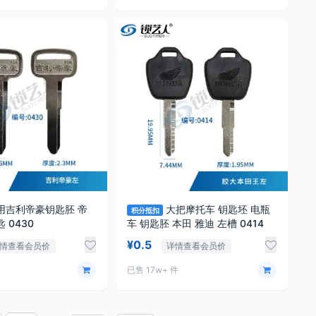
用吉利帝豪钥匙胚 帝
大把摩托车 钥匙坯 电瓶
积分抵扣
 0430
车 钥匙胚 本田 雅迪 左槽 0414
¥0.5
情查看会员价
详情查看会员价
已售 17w+ 件