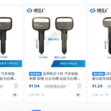
 汽车钥匙
适用电五十铃 汽车钥匙
适
积分抵扣
积分抵扣
此款为右槽
单槽 双槽 分左右槽 此款为左槽
豪出租车钥匙
0431
¥1.04
¥1.24
价
详情查看会员价
详
已售 9k+ 件
已售 1w+ 件