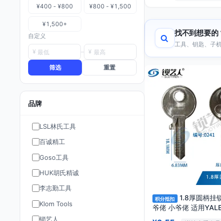
¥400 - ¥800
¥800 - ¥1,500
¥1,500+
找不到想要的
自定义
工具、钥匙、子机
¥
¥
筛选
重置
品牌
LSL林氏工具
百诚精工
Goso工具
HUK胡氏精诚
李志勤工具
1.8厚圆柄挂
积分抵扣
Klom Tools
爷佬 小爷佬 适用YAL
锁 钥匙胚 0241
锁艺人