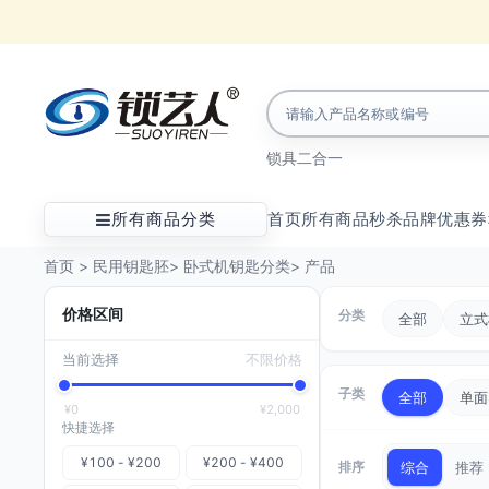
锁具
二合一
所有商品分类
首页
所有商品
秒杀
品牌
优惠券
首页
>
民用钥匙胚
>
卧式机钥匙分类
>
产品
价格区间
分类
全部
立式
当前选择
不限价格
子类
全部
单面
¥0
¥2,000
快捷选择
¥100 - ¥200
¥200 - ¥400
排序
综合
推荐