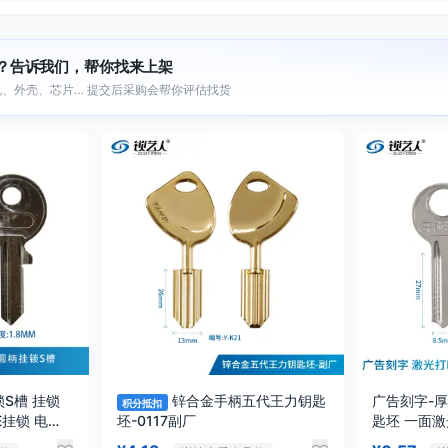
？告诉我们，帮你找来上架
、外壳、芯片… 提交后采购会帮你评估找货
锁S槽 挂锁
锌合金手柄五代王力钥匙
广告刻字-厚
积分抵扣
E挂锁 电门
坯-0117副厂
匙坯 一