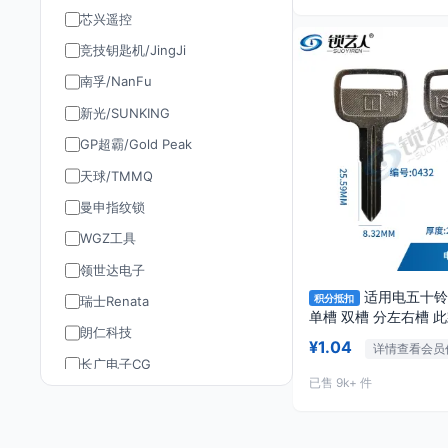
芯兴遥控
竞技钥匙机/JingJi
南孚/NanFu
新光/SUNKING
GP超霸/Gold Peak
天球/TMMQ
曼申指纹锁
WGZ工具
领世达电子
适用电五十铃
积分抵扣
瑞士Renata
单槽 双槽 分左右槽 
朗仁科技
0432
¥1.04
详情查看会员
长广电子CG
已售 9k+ 件
道通AUTEL
TY90/孚远通用