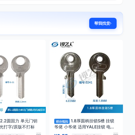
帮我找货
2.2圆固力 单元门钥
1.8厚圆柄挂锁S槽 挂锁
积分抵扣
面激光打字/原版不打标
爷佬 小爷佬 适用YALE挂锁 电门
锁 钥匙胚 0241/原版不打标