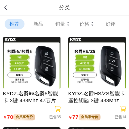
分类
推荐
新品
销量
价格
好评
KYDZ-名爵i6/名爵5智能
KYDZ-名爵HS/ZS智能卡
卡-3键-433Mhz-47芯片
遥控钥匙-3键-433Mhz-4
7(7953)芯片
70
77
会员享专价
已售35
会员享专价
已售14
￥
￥