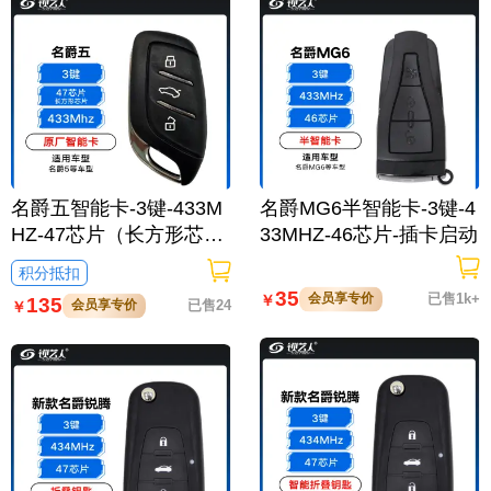
名爵五智能卡-3键-433M
名爵MG6半智能卡-3键-4
HZ-47芯片（长方形芯
33MHZ-46芯片-插卡启动
片）-原厂
积分抵扣
35
会员享专价
已售1k+
￥
135
会员享专价
已售24
￥