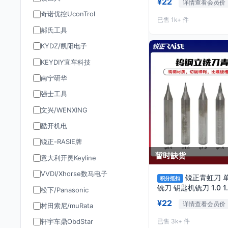
¥22
详情查看会员价
奇诺优控UconTrol
已售 1k+ 件
郝氏工具
KYDZ/凯阳电子
KEYDIY宜车科技
南宁研华
强士工具
文兴/WENXING
酷开机电
锐正-RASIE牌
暂时缺货
意大利开灵Keyline
VVDI/Xhorse数马电子
锐正青虹刀 
积分抵扣
铣刀 钥匙机铣刀 1.0 1.
松下/Panasonic
RAISE/刀口直径1.0 
¥22
详情查看会员价
村田索尼/muRata
已售 3k+ 件
轩宇车鼎ObdStar