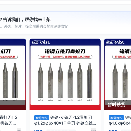
？告诉我们，帮你找来上架
、外壳、芯片… 提交后采购会帮你评估找货
暂时缺货
青虹刀1.5
钨钢-立铣刀-1.2青虹刀
钨
积分抵扣
积分抵扣
钥匙机铣刀
φ1.2xφ6x40x1F 单刃 钨钢立铣
φ1.0xφ6
刀 钥匙机铣刀 RAISE
刀 钥匙机铣刀