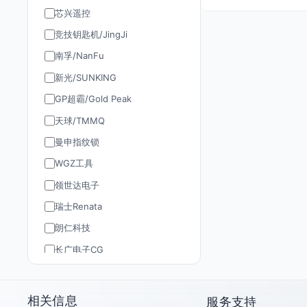
芯兴遥控
竞技钥匙机/JingJi
南孚/NanFu
新光/SUNKING
GP超霸/Gold Peak
天球/TMMQ
曼申指纹锁
WGZ工具
领世达电子
瑞士Renata
朗仁科技
长广电子CG
道通AUTEL
TY90/孚远通用
相关信息
服务支持