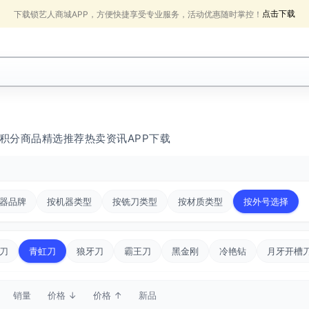
点击下载
下载锁艺人商城APP，方便快捷享受专业服务，活动优惠随时掌控！
积分商品
精选推荐
热卖
资讯
APP下载
器品牌
按机器类型
按铣刀类型
按材质类型
按外号选择
刀
青虹刀
狼牙刀
霸王刀
黑金刚
冷艳钻
月牙开槽
销量
价格 ↓
价格 ↑
新品