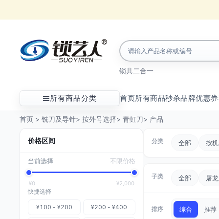
锁具
二合一
所有商品分类
首页
所有商品
秒杀
品牌
优惠券
首页
>
铣刀及导针
>
按外号选择
>
青虹刀
>
产品
价格区间
分类
全部
按机
当前选择
不限价格
子类
全部
屠龙
¥0
¥2,000
快捷选择
¥100 - ¥200
¥200 - ¥400
排序
综合
推荐