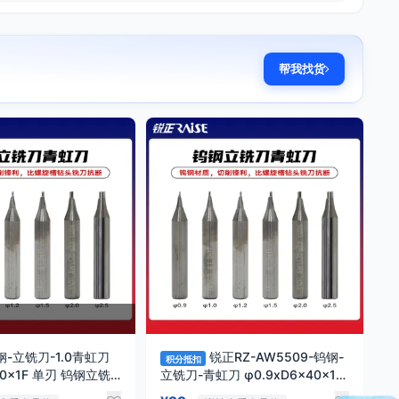
帮我找货
钢-立铣刀-1.0青虹刀
锐正RZ-AW5509-钨钢-
积分抵扣
x40x1F 单刃 钨钢立铣
立铣刀-青虹刀 φ0.9xD6x40x1T
 RAISE
立式钥匙机铣刀 竞技 文兴