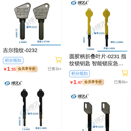
吉尔指纹-0232
圆胶柄折叠叶片-0231 指
积分抵扣
纹锁钥匙 智能锁应急钥
1
会员享专价
已售1k+
￥
.55
匙
积分抵扣
1
会员享专价
已售6k+
￥
.47