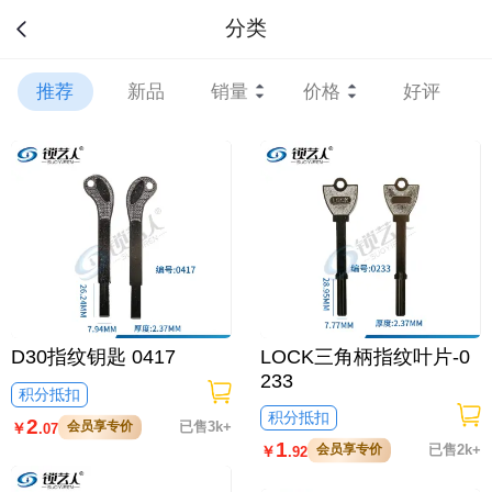
分类
推荐
新品
销量
价格
好评
D30指纹钥匙 0417
LOCK三角柄指纹叶片-0
233
积分抵扣
积分抵扣
2
会员享专价
已售3k+
￥
.07
1
会员享专价
已售2k+
￥
.92