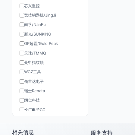
芯兴遥控
竞技钥匙机/JingJi
南孚/NanFu
新光/SUNKING
GP超霸/Gold Peak
天球/TMMQ
曼申指纹锁
WGZ工具
领世达电子
瑞士Renata
朗仁科技
长广电子CG
道通AUTEL
TY90/孚远通用
相关信息
服务支持