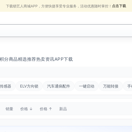
点击下载
下载锁艺人商城APP，方便快捷享受专业服务，活动优惠随时掌控！
积分商品
精选推荐
热卖
资讯
APP下载
传感器
ELV方向锁
汽车通病配件
一键启动
万能转接
手
销量
价格 ↓
价格 ↑
新品