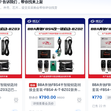
？告诉我们，帮你找来上架
、外壳、芯片… 提交后采购会帮你评估找货
4半智能钥匙转
BBA奔驰FBS4半智能钥匙转
BBA奔驰F
秒杀
-BZ03迈巴赫
接盒套装-FBS4-A-T-BZ02新奔驰
套装-FBS4
款4键扭钥匙启动
键扭钥匙启
¥790.00
¥770
0
秒杀价
¥830
详
详情查看会员价
已售 22 件