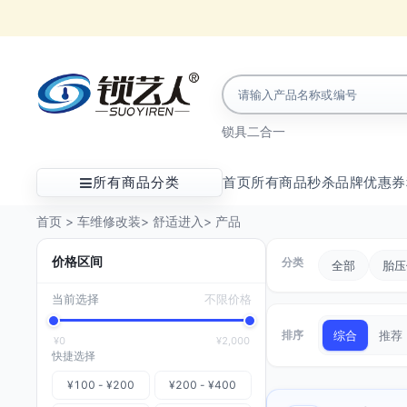
锁具
二合一
所有商品分类
首页
所有商品
秒杀
品牌
优惠券
首页
>
车维修改装
>
舒适进入
>
产品
价格区间
分类
全部
胎压
当前选择
不限价格
排序
综合
推荐
¥0
¥2,000
快捷选择
¥100 - ¥200
¥200 - ¥400