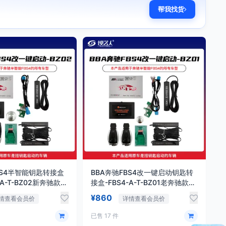
帮我找货
BS4半智能钥匙转接盒
BBA奔驰FBS4改一键启动钥匙转
-A-T-BZ02新奔驰款3
接盒-FBS4-A-T-BZ01老奔驰款扭
动
钥匙启动
¥860
情查看会员价
详情查看会员价
已售 17 件