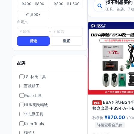
找不到想要的
¥400 - ¥800
¥800 - ¥1,500
工具、钥匙、子机
¥1,500+
自定义
¥
¥
筛选
重置
品牌
LSL林氏工具
百诚精工
Goso工具
BBA奔驰FBS
秒杀
HUK胡氏精诚
接盒套装-FBS4-A-T
李志勤工具
款扭钥匙启动
¥870.00
秒杀价
¥90
Klom Tools
详情查看会员价
锁艺人