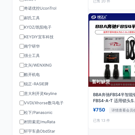
已售 20 件
奇诺优控UconTrol
郝氏工具
KYDZ/凯阳电子
KEYDIY宜车科技
南宁研华
强士工具
文兴/WENXING
酷开机电
暂时缺货
锐正-RASIE牌
意大利开灵Keyline
BBA奔驰FBS4半智
FBS4-A-T 适用锁头S
VVDI/Xhorse数马电子
钮启动
¥750
详情查看会员
松下/Panasonic
已售 13 件
村田索尼/muRata
轩宇车鼎ObdStar