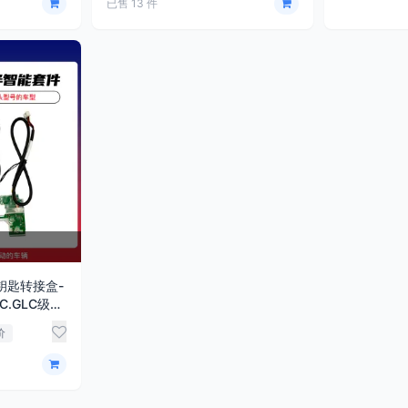
已售 13 件
能钥匙转接盒-
.C.GLC级旋
价