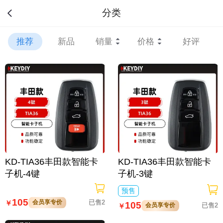
分类
推荐
新品
销量
价格
好评
KD-TIA36丰田款智能卡
KD-TIA36丰田款智能卡
子机-4键
子机-3键
预售
105
会员享专价
已售2
￥
105
会员享专价
已售2
￥