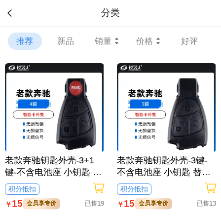
分类
推荐
新品
销量
价格
好评
老款奔驰钥匙外壳-3+1
老款奔驰钥匙外壳-3键-
键-不含电池座 小钥匙 替
不含电池座 小钥匙 替换
换壳
壳
积分抵扣
积分抵扣
15
15
会员享专价
已售19
会员享专价
已售13
￥
￥