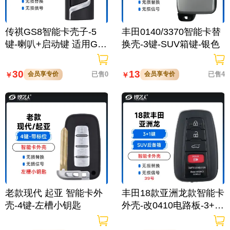
传祺GS8智能卡壳子-5
丰田0140/3370智能卡替
键-喇叭+启动键 适用GS
换壳-3键-SUV箱键-银色
5 GS7 传祺GM8等
30
13
会员享专价
已售0
会员享专价
已售4
￥
￥
老款现代 起亚 智能卡外
丰田18款亚洲龙款智能卡
壳-4键-左槽小钥匙
外壳-改0410电路板-3+1
键-SUV后备箱-39号