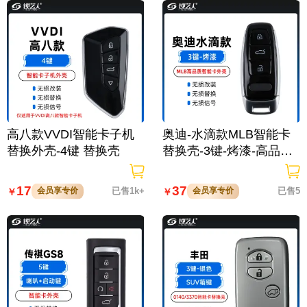
高八款VVDI智能卡子机
奥迪-水滴款MLB智能卡
替换外壳-4键 替换壳
替换壳-3键-烤漆-高品质
外壳
17
37
会员享专价
已售1k+
会员享专价
已售5
￥
￥