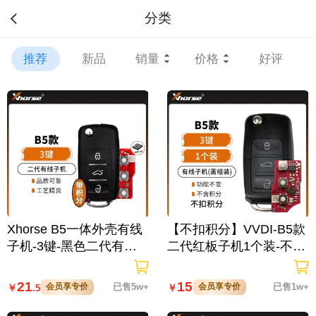
分类
推荐
新品
销量
价格
好评
Xhorse B5一体外壳有线
【不扣积分】VVDI-B5款
子机-3键-黑色二代有线
二代红板子机1个装-不带
子机-带积分
积分 Xhorse 秃鹰 通用型
遥控钥匙
21
15
会员享专价
已售5w+
会员享专价
已售1w+
￥
￥
.5