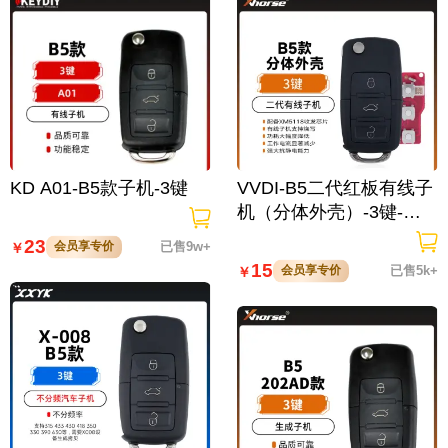
KD A01-B5款子机-3键
VVDI-B5二代红板有线子
机（分体外壳）-3键-黑
色-不带积分
23
会员享专价
已售9w+
￥
15
会员享专价
已售5k+
￥