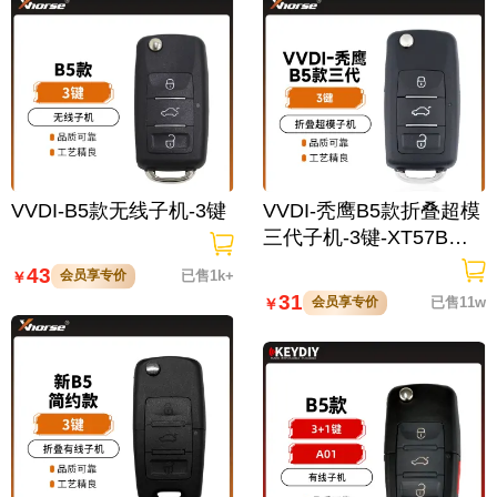
VVDI-B5款无线子机-3键
VVDI-秃鹰B5款折叠超模
三代子机-3键-XT57B芯
片
43
会员享专价
已售1k+
￥
31
会员享专价
已售11w
￥