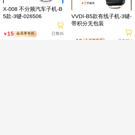
X-008 不分频汽车子机-B
5款-3键-026506
VVDI-B5款有线子机-3键-
带积分无包装

15
会员享专价
已售26
￥
18
会员享专价
已售704
￥
VVDI-B5款子机二代红板
1个装-不带积分 Xhorse
VVDI2子机 B5款子机 2
秃鹰 通用型遥控钥匙
键-有线子机 Xhorse秃鹰
通用型遥控钥匙
12
会员享专价
已售2k+
￥