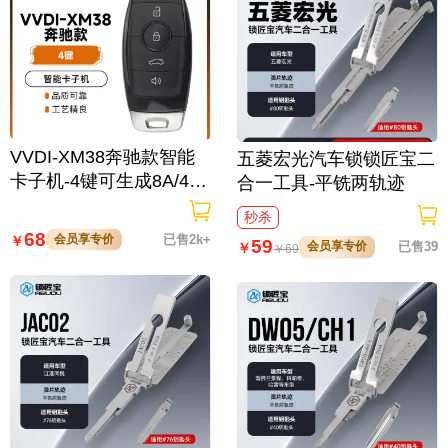
VVDI-XM38奔驰款智能
五菱宏光汽车锁锁匠宝二
卡子机-4键可生成8A/4D/
合一工具-平铣两轨迹
46/47/49/4A/MQB48/MQ
秒杀
B49等
68
会员享专价
已售2k+
￥
59
会员享专价
已售39
￥
￥
69