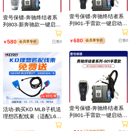
壹号保镖-奔驰终结者系
壹号保镖-奔驰终结者系
列901-手雷款一键启动带
列803-新奔驰款一键启动
门拉手感应
免拆钥匙
680
会员享专价
已售0
580
￥
会员享专价
已售0
￥
壹号保镖-奔驰终结者系
活动-购买KD MLB子机送
列801-手雷款一键启动免
理想匹配线束（适配L6/L
拆钥匙
7/L8/L9/MEGA车型）