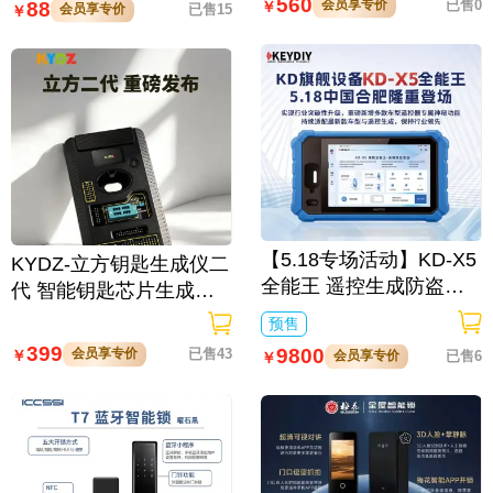
560
会员享专价
已售0
88
￥
会员享专价
已售15
￥
【5.18专场活动】KD-X5
KYDZ-立方钥匙生成仪二
全能王 遥控生成防盗匹
代 智能钥匙芯片生成与
配仪
数据处理仪/立方钥匙生
预售
成仪二代
399
9800
会员享专价
已售43
￥
会员享专价
已售6
￥