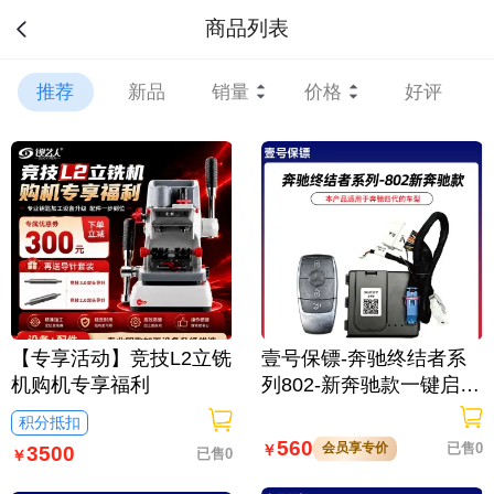
商品列表
推荐
新品
销量
价格
好评
【专享活动】竞技L2立铣
壹号保镖-奔驰终结者系
机购机专享福利
列802-新奔驰款一键启动
免拆钥匙
积分抵扣
560
会员享专价
已售0
￥
3500
已售0
￥