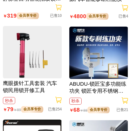
大屏可视对讲 虚位密码
防窥视
319
4800
会员享专价
已售10
￥
会员享专价
已售4
￥
鹰眼拨针工具套装 汽车
ABUDU-锁匠宝多功能练
锁民用锁开修工具
功夹 锁匠专用不锈钢练
功夹 锁具架子
秒杀
秒杀
79
68
会员享专价
已售254
￥
会员享专价
已售21
￥
￥
89
￥
88