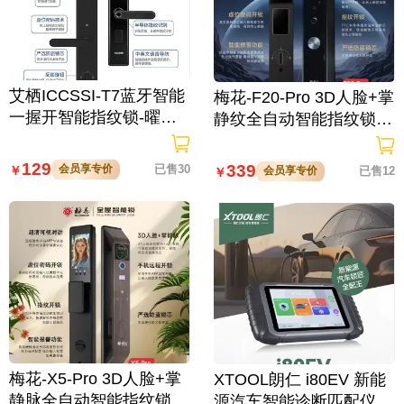
艾栖ICCSSI-T7蓝牙智能
梅花-F20-Pro 3D人脸+掌
一握开智能指纹锁-曜石
静纹全自动智能指纹锁
黑 多方式开锁 蓝牙智能
逗留抓拍 高清可视对讲
管理
129
339
会员享专价
已售30
￥
会员享专价
已售12
￥
梅花-X5-Pro 3D人脸+掌
XTOOL朗仁 i80EV 新能
静脉全自动智能指纹锁
源汽车智能诊断匹配仪