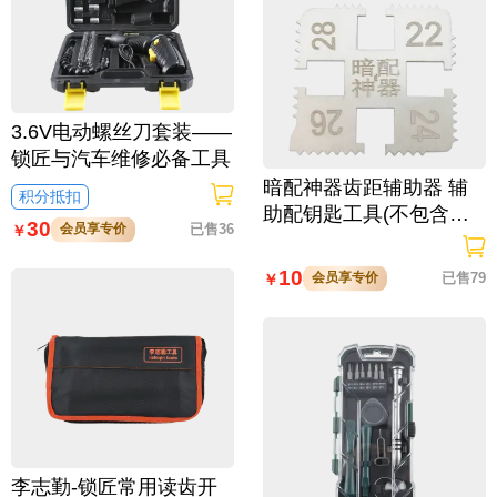
3.6V电动螺丝刀套装——
锁匠与汽车维修必备工具
暗配神器齿距辅助器 辅
积分抵扣
助配钥匙工具(不包含钳
30
会员享专价
已售36
￥
子) 划线+齿距对比
10
会员享专价
已售79
￥
李志勤-锁匠常用读齿开