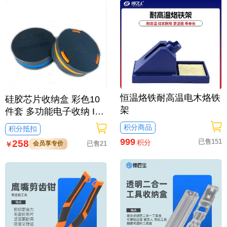
恒温烙铁耐高温电木烙铁
硅胶芯片收纳盒 彩色10
架
件套 多功能电子收纳 IC
贴片芯片盒 简单方便 防
积分商品
积分抵扣
摔防震
999
已售151
积分
258
会员享专价
已售21
￥