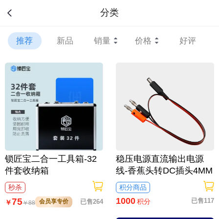
分类
推荐
新品
销量
价格
好评
锁匠宝二合一工具箱-32
稳压电源直流输出电源
件套收纳箱
线-香蕉头转DC插头4MM
秒杀
积分商品
1000
75
已售117
积分
会员享专价
已售264
￥
￥
88