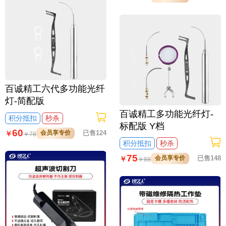
百诚精工六代多功能光纤
灯-简配版
百诚精工多功能光纤灯-
积分抵扣
秒杀
标配版 Y档
60
会员享专价
已售124
￥
￥
78
积分抵扣
秒杀
75
会员享专价
已售148
￥
￥
88