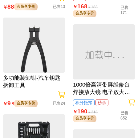
168
88
￥
会员享专价
已售13
￥
￥
188
已售
171
会员享专价
多功能装卸钳-汽车钥匙
1000倍高清带屏维修台
拆卸工具
焊接放大镜 电子放大镜
遥控电路板维修
9
积分抵扣
秒杀
会员享专价
已售24
￥
.9
190
￥
￥
218
已售
652
会员享专价