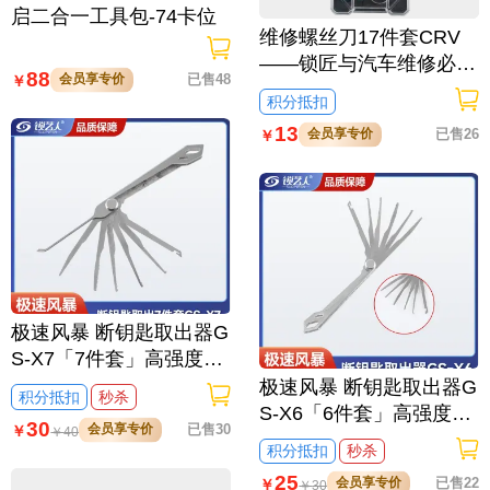
启二合一工具包-74卡位
维修螺丝刀17件套CRV
——锁匠与汽车维修必备
88
会员享专价
已售48
￥
工具
积分抵扣
13
会员享专价
已售26
￥
极速风暴 断钥匙取出器G
S-X7「7件套」高强度不
锈钢多规格设计便于携带
极速风暴 断钥匙取出器G
积分抵扣
秒杀
专业取出工具
S-X6「6件套」高强度不
30
会员享专价
已售30
￥
￥
40
锈钢多规格设计便于携带
积分抵扣
秒杀
专业取出工具
25
会员享专价
已售22
￥
￥
30