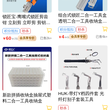
组合式锁匠二合一工具盒
锁匠宝-鹰嘴式锁匠剪齿
透明二合一工具收纳盒
钳 立刻剪 立即剪 剪钥匙
可装李氏工具 抽屉式塑
专用钳
积分抵扣
秒杀
积分抵扣
秒杀
料工具盒
4
会员享专价
已售4k+
￥
60
￥
5
会员享专价
已售2k+
￥
￥
75
HUK-带灯Y档四件套 光
新款拼插收纳盒抽屉式塑
纤灯别子套装工具
料二合一工具收纳盒
秒杀