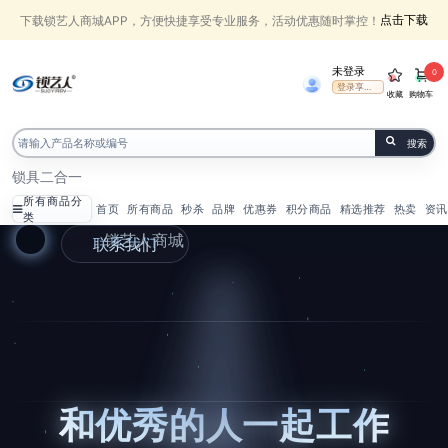
点击下载
下载锁艺人商城APP，方便快捷享受专业服务，活动优惠随时掌控！
未登录
0
登录享受权益
收藏
购物车
搜索
锁具
二合一
所有商品分
首页
所有商品
秒杀
品牌
优惠券
积分商品
精选推荐
热卖
资讯
类
锁艺人商城
联系我们
和优秀的人一起工作
和优秀的人一起工作