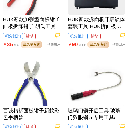
HUK新款加强型面板钳子
HUK新款拆面板开启锁体
面板拆卸钳子 胡氏工具
套装工具 HUK拆面板开
防盗锁工具 胡氏工具
积分抵扣
秒杀
积分抵扣
秒杀
35
90
会员享专价
已售8k+
会员享专价
已售1k+
￥
￥
￥
40
￥
115
百诚精拆面板钳子新款彩
玻璃门锁开启工具 玻璃
色手柄款
门猫眼锁匠专用工具/短
款
积分抵扣
秒杀
积分抵扣