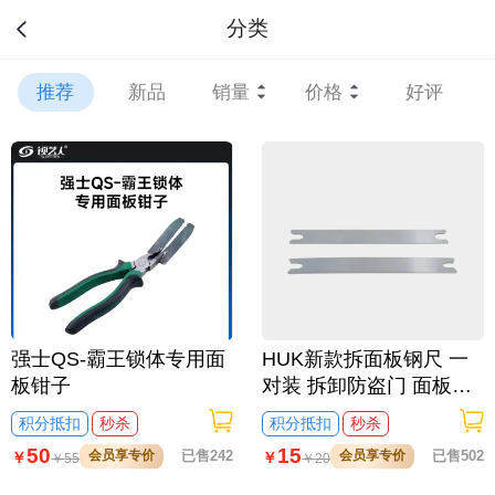
分类
推荐
新品
销量
价格
好评
强士QS-霸王锁体专用面
HUK新款拆面板钢尺 一
板钳子
对装 拆卸防盗门 面板螺
丝工具
积分抵扣
秒杀
积分抵扣
秒杀
50
15
会员享专价
已售242
会员享专价
已售502
￥
￥
￥
55
￥
20