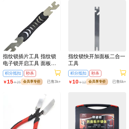
指纹锁插片工具 指纹锁
指纹锁快开加面板二合一
电子锁开启工具 面板拆
工具
卸工具
积分抵扣
秒杀
积分抵扣
秒杀
15
10
会员享专价
已售3k+
会员享专价
已售6k+
￥
￥
￥
25
￥
12