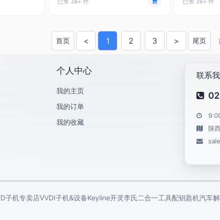
已售 3k+ 件
已售 3k+ 件
<
1
2
3
>
首页
尾页
上一页
下一页
个人中心
联系我
我的主页
02
我的订单
9:0
我的收藏
陕
sal
KD子机专卖店
VVDI子机&设备
Keyline开灵
李氏二合一工具
配钥匙机
汽车解