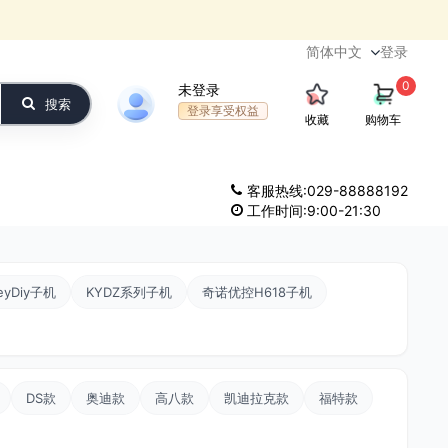
登录
0
未登录
搜索
登录享受权益
收藏
购物车
客服热线:029-88888192
工作时间:9:00-21:30
eyDiy子机
KYDZ系列子机
奇诺优控H618子机
DS款
奥迪款
高八款
凯迪拉克款
福特款