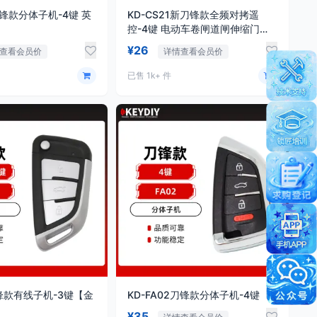
刀锋款分体子机-4键 英
KD-CS21新刀锋款全频对拷遥
控-4键 电动车卷闸道闸伸缩门固
定滚动码拷贝云存
¥26
查看会员价
详情查看会员价
已售 1k+ 件
刀锋款有线子机-3键【金
KD-FA02刀锋款分体子机-4键
¥35