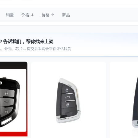
销量
价格 ↓
价格 ↑
新品
？告诉我们，帮你找来上架
、外壳、芯片… 提交后采购会帮你评估找货