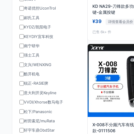
KD NA29-刀锋款多
奇诺优控UconTrol
键-金属按键
郝氏工具
¥39
详情查看会员价
KYDZ/凯阳电子
已售 6k+ 件
KEYDIY宜车科技
南宁研华
强士工具
文兴/WENXING
酷开机电
锐正-RASIE牌
意大利开灵Keyline
VVDI/Xhorse数马电子
松下/Panasonic
村田索尼/muRata
X-008不分频汽车有
轩宇车鼎ObdStar
款-0111506