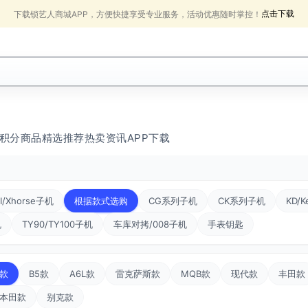
点击下载
下载锁艺人商城APP，方便快捷享受专业服务，活动优惠随时掌控！
积分商品
精选推荐
热卖
资讯
APP下载
I/Xhorse子机
根据款式选购
CG系列子机
CK系列子机
KD/K
机
TY90/TY100子机
车库对拷/008子机
手表钥匙
款
B5款
A6L款
雷克萨斯款
MQB款
现代款
丰田款
本田款
别克款