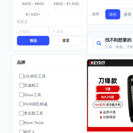
¥400 - ¥800
¥800 - ¥1,500
排序
综合
推荐
¥1,500+
自定义
¥
¥
找不到想要的
筛选
重置
工具、钥匙、子机
品牌
LSL林氏工具
百诚精工
Goso工具
HUK胡氏精诚
李志勤工具
Klom Tools
锁艺人