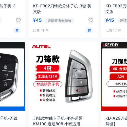
功能子机-3
KD-FB02刀锋款分体子机-3键 英
KD-FB02
文版
文版
¥45
¥45
详情查看会员价
详情
已售 11 件
已售 17 件
线子机-刀锋
刀锋款智能卡子机-4键-道通
KD-A29
KM100 道通808 小鸥适用
属键】