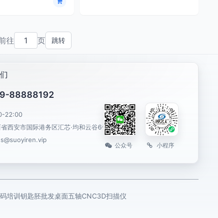
前往
页
跳转
们
9-88888192
0-22:00
西省西安市国际港务区汇芯·均和云谷6号楼
es@suoyiren.vip
公众号
小程序
码培训
钥匙胚批发
桌面五轴CNC
3D扫描仪