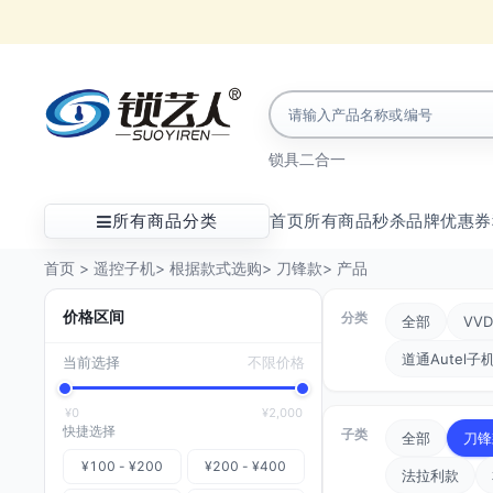
锁具
二合一
所有商品分类
首页
所有商品
秒杀
品牌
优惠券
首页
>
遥控子机
>
根据款式选购
>
刀锋款
>
产品
价格区间
分类
全部
VVD
道通Autel子
当前选择
不限价格
¥0
¥2,000
快捷选择
子类
全部
刀锋
¥100 - ¥200
¥200 - ¥400
法拉利款