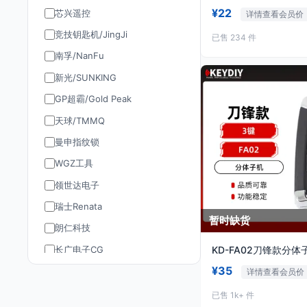
¥22
芯兴遥控
详情查看会员价
竞技钥匙机/JingJi
已售 234 件
南孚/NanFu
新光/SUNKING
GP超霸/Gold Peak
天球/TMMQ
曼申指纹锁
WGZ工具
领世达电子
瑞士Renata
暂时缺货
朗仁科技
长广电子CG
KD-FA02刀锋款分体
¥35
道通AUTEL
详情查看会员价
TY90/孚远通用
已售 1k+ 件