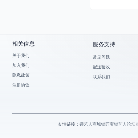
海康威视
大华乐橙
KeyTime/KT智能钥匙手表
艾栖
科桔
相关信息
服务支持
锁匠宝/Abudu
关于我们
常见问题
小鸥/OTOFIX
加入我们
配送验收
助忻钥匙机
隐私政策
联系我们
腾达云平台
注册协议
海尔Haier
飞锁特
乐志
麦克赛尔/maxell
友情链接：
锁艺人商城
锁匠宝
锁艺人论坛
CK-AUTO KEY