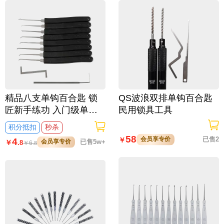
精品八支单钩百合匙 锁
QS波浪双排单钩百合匙
匠新手练功 入门级单钩
民用锁具工具
学徒练手常备
积分抵扣
秒杀
58
会员享专价
已售2
￥
4
会员享专价
已售5w+
￥
.8
￥
6
.8