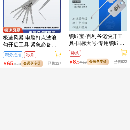
锁匠宝-百利爷佬快开工
极速风暴 电脑打点波浪
具-国标大号-专用锁匠工
勾开启工具 紧急必备快
具
速响应 高效作业工具

秒杀
积分抵扣
秒杀
8
会员享专价
已售622
￥
.5
65
￥
13
会员享专价
已售127
￥
￥
70
极速风暴 百利爷老锁芯