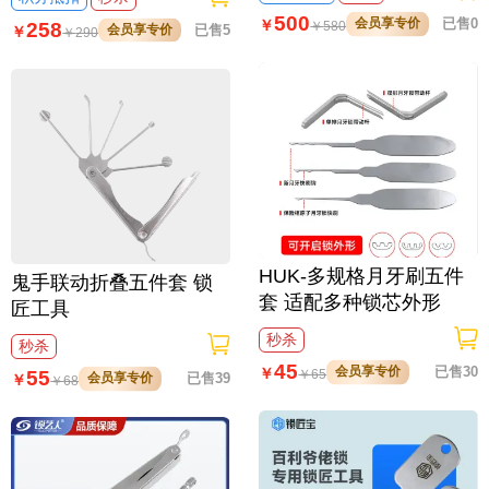
500
会员享专价
已售0
￥
258
￥
580
会员享专价
已售5
￥
￥
290
HUK-多规格月牙刷五件
鬼手联动折叠五件套 锁
套 适配多种锁芯外形
匠工具
秒杀
秒杀
45
会员享专价
已售30
￥
55
￥
65
会员享专价
已售39
￥
￥
68