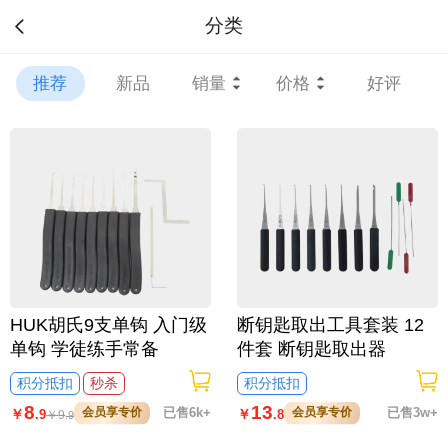
分类
推荐
新品
销量
价格
好评
HUK胡氏9支单钩 入门级
断钥匙取出工具套装 12
单钩 学徒练手常备
件套 断钥匙取出器
积分抵扣
秒杀
积分抵扣
8
13
会员享专价
已售6k+
会员享专价
已售3w+
￥
￥
.9
.8
￥
9
.9