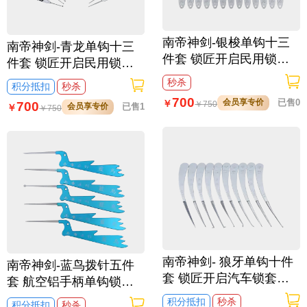
南帝神剑-银梭单钩十三
南帝神剑-青龙单钩十三
件套 锁匠开启民用锁套
件套 锁匠开启民用锁套
装工具
装工具
秒杀
积分抵扣
秒杀
700
会员享专价
已售0
￥
700
￥
750
会员享专价
已售1
￥
￥
750
南帝神剑- 狼牙单钩十件
南帝神剑-蓝鸟拨针五件
套 锁匠开启汽车锁套装
套 航空铝手柄单钩锁匠
工具
拨仔工具套装
积分抵扣
秒杀
积分抵扣
秒杀