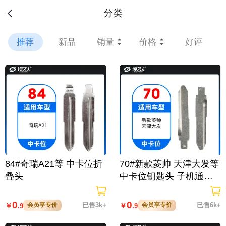
分类
推荐
新品
销量
价格
好评
84#奇瑞A21等 中卡位折
70#新款菱帅 天津大发等
叠头
中卡位钥匙头 子机通用
折叠头
0
0
会员享专价
已售3k+
会员享专价
已售6k+
￥
￥
.9
.9