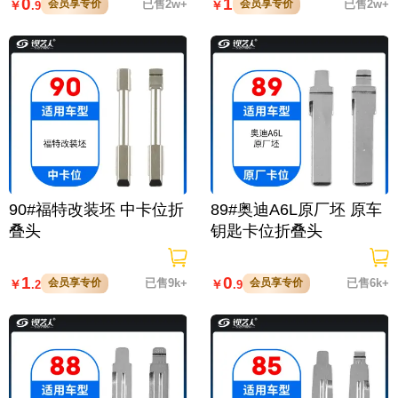
0
1
会员享专价
已售2w+
会员享专价
已售2w+
￥
￥
.9
90#福特改装坯 中卡位折
89#奥迪A6L原厂坯 原车
叠头
钥匙卡位折叠头
1
0
会员享专价
已售9k+
会员享专价
已售6k+
￥
￥
.2
.9