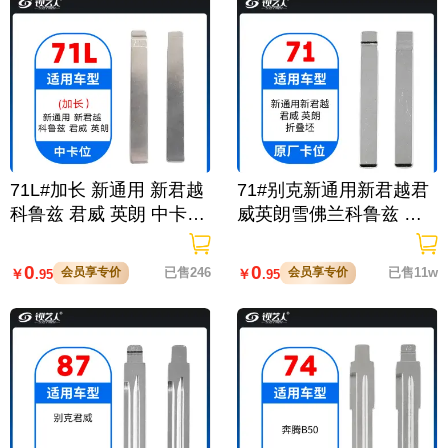
71L#加长 新通用 新君越
71#别克新通用新君越君
科鲁兹 君威 英朗 中卡位
威英朗雪佛兰科鲁兹 原
钥匙头
车钥匙卡位折叠头
0
0
会员享专价
已售246
会员享专价
已售11w
￥
￥
.95
.95