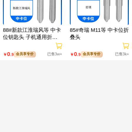
88#新款江淮瑞风等 中卡
85#奇瑞 M11等 中卡位折
位钥匙头 子机通用折叠
叠头
头

0
0
会员享专价
已售3w+
会员享专价
已售3k+
￥
￥
.9
.9
82#新五菱 6390 光 中卡
81#吉利英伦 金刚等 中
位钥匙头 子机通用折叠
卡位钥匙头 子机通用折